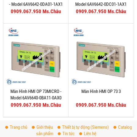
- Model 6AV6642-0DA01-1AX1
Model 6AV6642-0DC01-1AX1
0909.067.950 Ms.Châu
0909.067.950 Ms.Châu
Màn Hình HMI OP 73MICRO -
Màn Hình HMI OP 73 3
Model 6AV6640-0BA11-0AX0
0909.067.950 Ms.Châu
0909.067.950 Ms.Châu
Trang chủ
Giới thiệu
Thiết bị tự động (Siemens)
Catalog
sản phẩm
Tin tức
Liên hệ