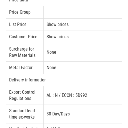
Price Group
List Price
Show prices
Customer Price
Show prices
Surcharge for
None
Raw Materials
Metal Factor
None
Delivery information
Export Control
AL : N / ECCN : 5D992
Regulations
Standard lead
30 Day/Days
time ex-works