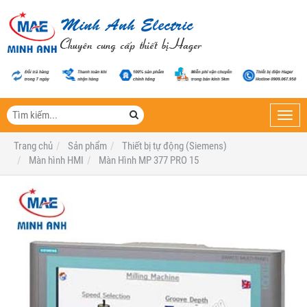
Toggl
navig
Trang chủ
Sản phẩm
Thiết bị tự động (Siemens)
Màn hình HMI
Màn Hình MP 377 PRO 15