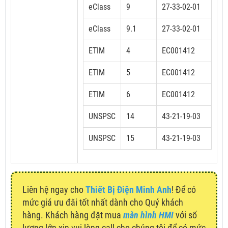
eClass
9
27-33-02-01
eClass
9.1
27-33-02-01
ETIM
4
EC001412
ETIM
5
EC001412
ETIM
6
EC001412
UNSPSC
14
43-21-19-03
UNSPSC
15
43-21-19-03
Liên hệ ngay cho
Thiết Bị Điện Minh Anh
! Để có
mức giá ưu đãi tốt nhất dành cho Quý khách
hàng. Khách hàng đặt mua
màn hình HMI
với số
lượng lớn xin vui lòng call cho chúng tôi để có mức