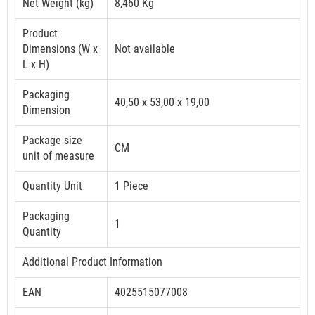
Net Weight (kg)
8,460 Kg
Product
Dimensions (W x
Not available
L x H)
Packaging
40,50 x 53,00 x 19,00
Dimension
Package size
CM
unit of measure
Quantity Unit
1 Piece
Packaging
1
Quantity
Additional Product Information
EAN
4025515077008