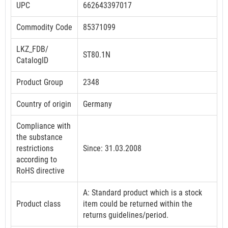
UPC
662643397017
Commodity Code
85371099
LKZ_FDB/
ST80.1N
CatalogID
Product Group
2348
Country of origin
Germany
Compliance with
the substance
restrictions
Since: 31.03.2008
according to
RoHS directive
A: Standard product which is a stock
Product class
item could be returned within the
returns guidelines/period.