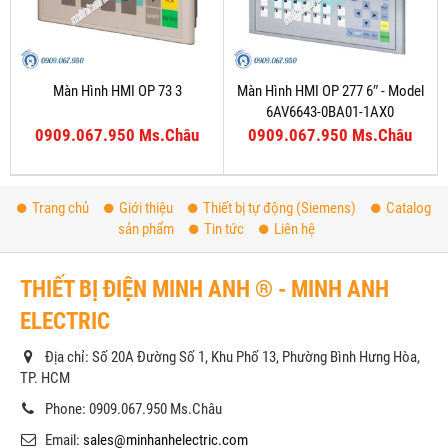
Màn Hình HMI OP 73 3
Màn Hình HMI OP 277 6″ - Model
6AV6643-0BA01-1AX0
0909.067.950 Ms.Châu
0909.067.950 Ms.Châu
Trang chủ
Giới thiệu
Thiết bị tự động (Siemens)
Catalog
sản phẩm
Tin tức
Liên hệ
THIẾT BỊ ĐIỆN MINH ANH ® - MINH ANH
ELECTRIC
Địa chỉ: Số 20A Đường Số 1, Khu Phố 13, Phường Bình Hưng Hòa,
TP. HCM
Phone: 0909.067.950 Ms.Châu
Email:
sales@minhanhelectric.com