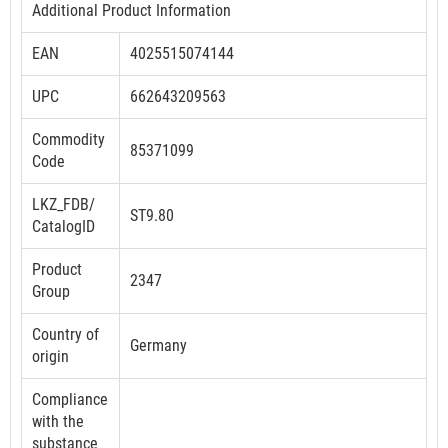
Additional Product Information
EAN
4025515074144
UPC
662643209563
Commodity
85371099
Code
LKZ_FDB/
ST9.80
CatalogID
Product
2347
Group
Country of
Germany
origin
Compliance
with the
substance