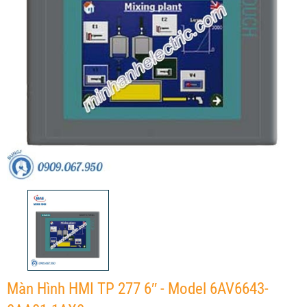
Màn Hình HMI TP 277 6″ - Model 6AV6643-