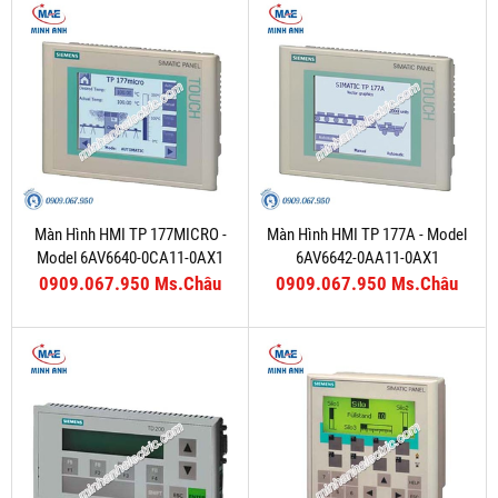
Màn Hình HMI TP 177MICRO -
Màn Hình HMI TP 177A - Model
Model 6AV6640-0CA11-0AX1
6AV6642-0AA11-0AX1
0909.067.950 Ms.Châu
0909.067.950 Ms.Châu