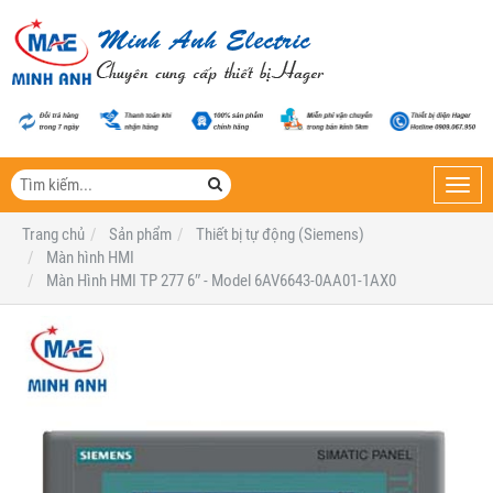
Toggl
navig
Trang chủ
Sản phẩm
Thiết bị tự động (Siemens)
Màn hình HMI
Màn Hình HMI TP 277 6″ - Model 6AV6643-0AA01-1AX0