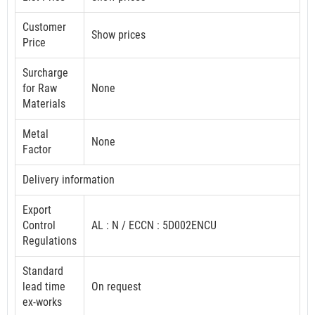
Customer
Show prices
Price
Surcharge
for Raw
None
Materials
Metal
None
Factor
Delivery information
Export
Control
AL : N / ECCN : 5D002ENCU
Regulations
Standard
lead time
On request
ex-works