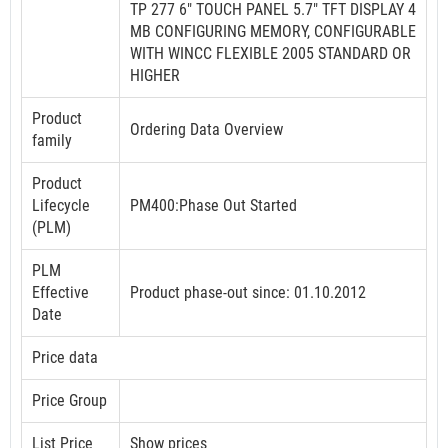
TP 277 6" TOUCH PANEL 5.7" TFT DISPLAY 4
MB CONFIGURING MEMORY, CONFIGURABLE
WITH WINCC FLEXIBLE 2005 STANDARD OR
HIGHER
Product
Ordering Data Overview
family
Product
Lifecycle
PM400:Phase Out Started
(PLM)
PLM
Effective
Product phase-out since: 01.10.2012
Date
Price data
Price Group
List Price
Show prices