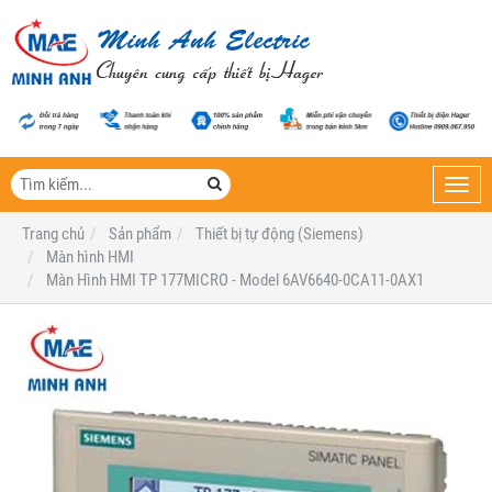
Toggl
navig
Trang chủ
Sản phẩm
Thiết bị tự động (Siemens)
Màn hình HMI
Màn Hình HMI TP 177MICRO - Model 6AV6640-0CA11-0AX1