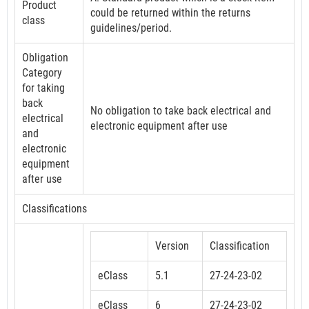
Product
could be returned within the returns
class
guidelines/period.
Obligation
Category
for taking
back
No obligation to take back electrical and
electrical
electronic equipment after use
and
electronic
equipment
after use
Classifications
Version
Classification
eClass
5.1
27-24-23-02
eClass
6
27-24-23-02