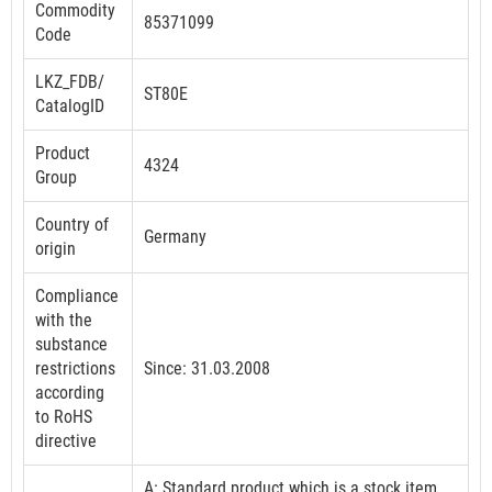
Commodity
85371099
Code
LKZ_FDB/
ST80E
CatalogID
Product
4324
Group
Country of
Germany
origin
Compliance
with the
substance
restrictions
Since: 31.03.2008
according
to RoHS
directive
A: Standard product which is a stock item