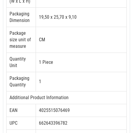
(W x L x H)
Packaging
19,50 x 25,70 x 9,10
Dimension
Package
size unit of
CM
measure
Quantity
1 Piece
Unit
Packaging
1
Quantity
Additional Product Information
EAN
4025515076469
UPC
662643396782