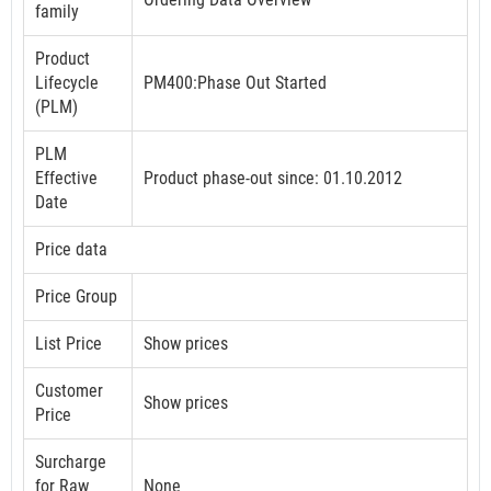
family
Product
Lifecycle
PM400:Phase Out Started
(PLM)
PLM
Effective
Product phase-out since: 01.10.2012
Date
Price data
Price Group
List Price
Show prices
Customer
Show prices
Price
Surcharge
for Raw
None