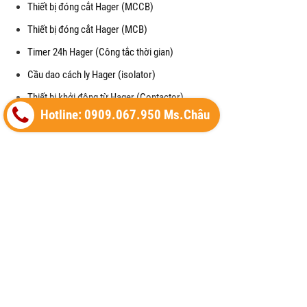
Thiết bị đóng cắt Hager (MCCB)
Thiết bị đóng cắt Hager (MCB)
Timer 24h Hager (Công tắc thời gian)
Cầu dao cách ly Hager (isolator)
Thiết bị khởi động từ Hager (Contactor)
Hotline: 0909.067.950 Ms.Châu
Công tắc - Ổ cắm Hager
Thiết bị điện Hager
Cầu dao chống giật RCCB (Hager)
Mặt che chống thấm nước cho công tắc (waterproof)
Cảm biến chuyển động (Motion Detector)
Vỏ tủ điện (Enclosure) của Hager
Thiết bị cắt lọc sét (SPM) của Hager
Máy cắt không khí (ACB) của Hager