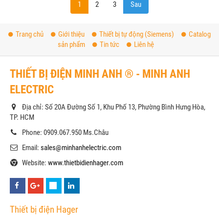
1
2
3
Sau
Trang chủ
Giới thiệu
Thiết bị tự động (Siemens)
Catalog
sản phẩm
Tin tức
Liên hệ
THIẾT BỊ ĐIỆN MINH ANH ® - MINH ANH
ELECTRIC
Địa chỉ: Số 20A Đường Số 1, Khu Phố 13, Phường Bình Hưng Hòa,
TP. HCM
Phone: 0909.067.950 Ms.Châu
Email:
sales@minhanhelectric.com
Website:
www.thietbidienhager.com
Thiết bị điện Hager