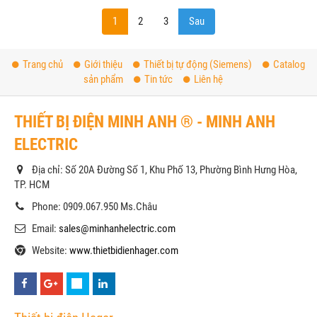
1
2
3
Sau
Trang chủ
Giới thiệu
Thiết bị tự động (Siemens)
Catalog
sản phẩm
Tin tức
Liên hệ
THIẾT BỊ ĐIỆN MINH ANH ® - MINH ANH
ELECTRIC
Địa chỉ: Số 20A Đường Số 1, Khu Phố 13, Phường Bình Hưng Hòa,
TP. HCM
Phone: 0909.067.950 Ms.Châu
Email:
sales@minhanhelectric.com
Website:
www.thietbidienhager.com