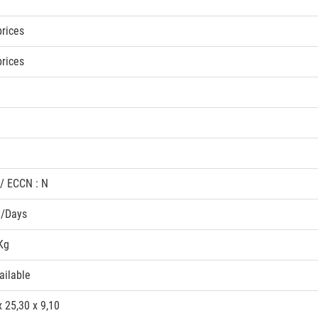
rices
rices
 / ECCN : N
y/Days
Kg
ailable
x 25,30 x 9,10