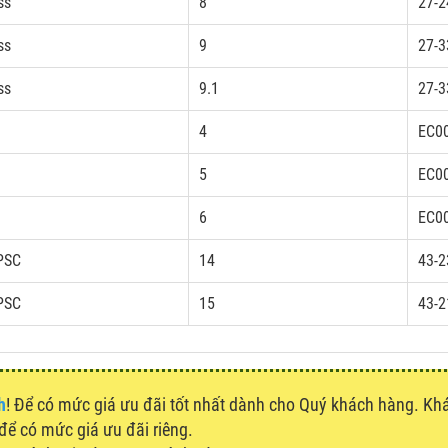
ss
8
27-2
ss
9
27-3
ss
9.1
27-3
4
EC0
5
EC0
6
EC0
PSC
14
43-2
PSC
15
43-2
h
! Để có mức giá ưu đãi tốt nhất dành cho Quý khách hàng. K
 để có mức giá ưu đãi riêng.