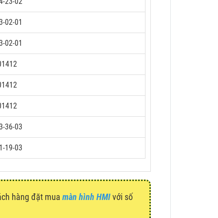
4-23-02
3-02-01
3-02-01
01412
01412
01412
3-36-03
1-19-03
hách hàng đặt mua
màn hình HMI
với số