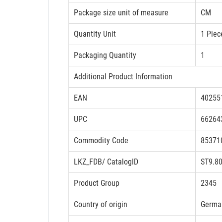
Package size unit of measure
CM
Quantity Unit
1 Piec
Packaging Quantity
1
Additional Product Information
EAN
40255
UPC
66264
Commodity Code
85371
LKZ_FDB/ CatalogID
ST9.8
Product Group
2345
Country of origin
Germa