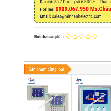
Địa chỉ:
Số 7 Đường số 6 KDC Hai Thành, 
0909.067.950 Ms.Châ
Hotline:
Email:
sales@minhanhelectric.com
Bình chọn sản phẩm:
Sản phẩm cùng loại