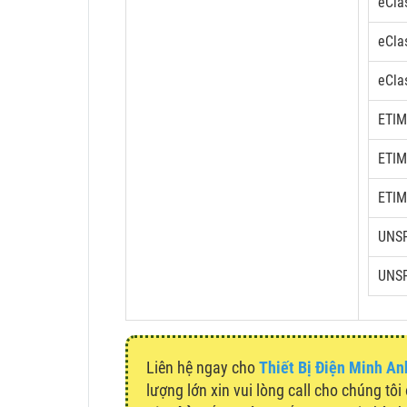
eCla
eCla
eCla
ETIM
ETIM
ETIM
UNS
UNS
Liên hệ ngay cho
Thiết Bị Điện Minh An
lượng lớn xin vui lòng call cho chúng tôi