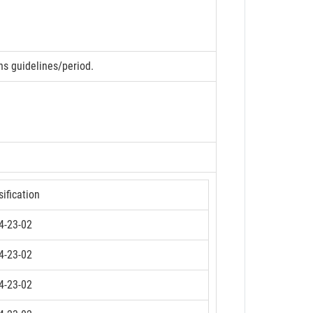
ns guidelines/period.
sification
4-23-02
4-23-02
4-23-02