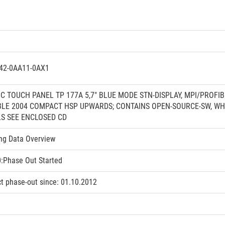
42-0AA11-0AX1
IC TOUCH PANEL TP 177A 5,7" BLUE MODE STN-DISPLAY, MPI/PROFI
BLE 2004 COMPACT HSP UPWARDS; CONTAINS OPEN-SOURCE-SW, WHI
LS SEE ENCLOSED CD
ng Data Overview
:Phase Out Started
t phase-out since: 01.10.2012