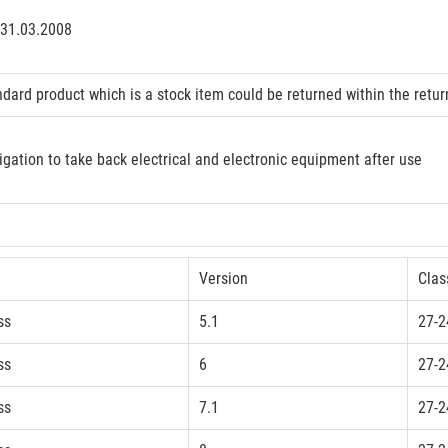
 31.03.2008
ndard product which is a stock item could be returned within the retur
igation to take back electrical and electronic equipment after use
Version
Clas
ss
5.1
27-2
ss
6
27-2
ss
7.1
27-2