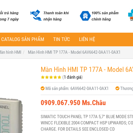
CATALOG SẢN PHẨM
TIN TỨC
LIÊN HỆ
àn hình HMI
Màn Hình HMI TP 177A - Model 6AV6642-0AA11-0AX1
Màn Hình HMI TP 177A - Model 6
(
1 đánh giá
)
Mã sản phẩm:
6AV6642-0AA11-0AX1
Thương
0909.067.950 Ms.Châu
SIMATIC TOUCH PANEL TP 177A 5,7" BLUE MODE ST
WINCC FLEXIBLE 2004 COMPACT HSP UPWARDS; CO
CHARGE. FOR DETAILS SEE ENCLOSED CD