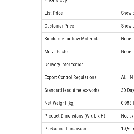
Price Group
List Price
Show p
Customer Price
Show p
Surcharge for Raw Materials
None
Metal Factor
None
Delivery information
Export Control Regulations
AL : N
Standard lead time ex-works
30 Da
Net Weight (kg)
0,988 
Product Dimensions (W x L x H)
Not av
Packaging Dimension
19,50 