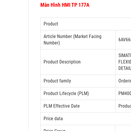
Màn Hình HMI TP 177A
Product
Article Number (Market Facing
6AV66
Number)
SIMAT
Product Description
FLEXI
DETAI
Product family
Orderi
Product Lifecycle (PLM)
PM400
PLM Effective Date
Produc
Price data