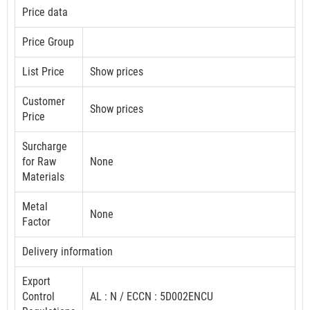
Price data
Price Group
List Price
Show prices
Customer
Show prices
Price
Surcharge
for Raw
None
Materials
Metal
None
Factor
Delivery information
Export
Control
AL : N / ECCN : 5D002ENCU