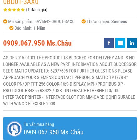
0BD01-3AX0
(
1 đánh giá
)
Mã sản phẩm:
6AV6642-0BD01-3AX0
Thương hiệu:
Siemens
Bảo hành:
1 Năm
0909.067.950 Ms.Châu
AS OF 2015-01-01 THE PRODUCT IS BLOCKED FOR DELIVERY AND IS NO
LONGER AVAILABLE AS A NEW PART. INFORMATION ABOUT SUCCESSOR
SEE SIMATIC UPDATE ID: 62977695 FOR FURTHER QUESTIONS PLEASE
APPROACH YOUR SIEMENS CONTACT PERSON. SIMATIC TP177B 4"
COLOR PN/DP TFT 256 COLOR-16:9-DISPLAY, MPI-/PROFIBUS-DP -
PROTOCOL RS485-/RS422-/USB - INTERFACE ETHERNET10/100
INTERFACE PRINTER - INTERFACE SLOT FOR MM-CARD CONFIGURABLE
WITH WINCC FLEXIBLE 2008
Tư vấn mua hàng
0909.067.950 Ms.Châu