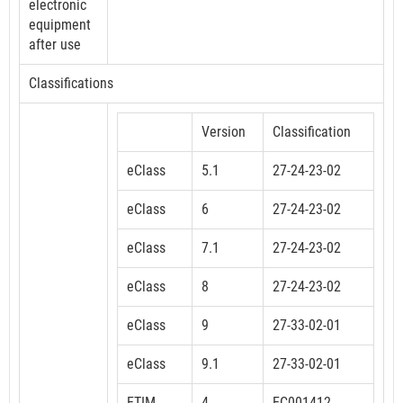
electronic
equipment
after use
Classifications
Version
Classification
eClass
5.1
27-24-23-02
eClass
6
27-24-23-02
eClass
7.1
27-24-23-02
eClass
8
27-24-23-02
eClass
9
27-33-02-01
eClass
9.1
27-33-02-01
ETIM
4
EC001412