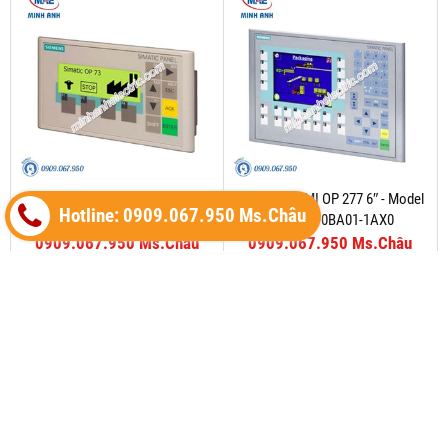
Màn Hình HMI OP 73 3
Màn Hình HMI OP 277 6″ - Model
Hotline: 0909.067.950 Ms.Châu
6AV6643-0BA01-1AX0
0909.067.950 Ms.Châu
0909.067.950 Ms.Châu
Trang chủ
Giới thiệu
Thiết bị tự động (Siemens)
Catalog
sản phẩm
Tin tức
Liên hệ
THIẾT BỊ ĐIỆN MINH ANH ® - MINH ANH
ELECTRIC