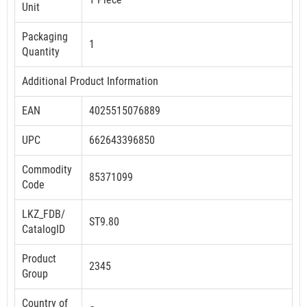
Unit
Packaging
1
Quantity
Additional Product Information
EAN
4025515076889
UPC
662643396850
Commodity
85371099
Code
LKZ_FDB/
ST9.80
CatalogID
Product
2345
Group
Country of