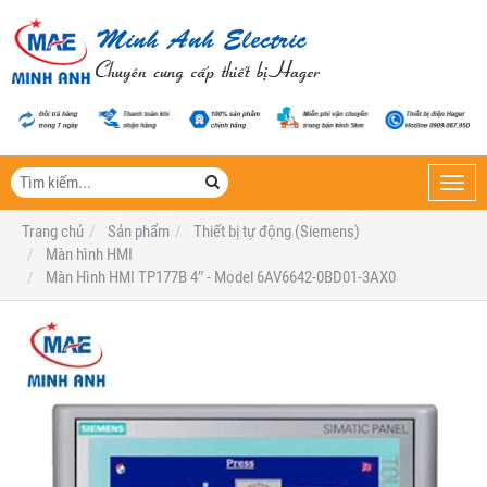
Toggl
navig
Trang chủ
Sản phẩm
Thiết bị tự động (Siemens)
Màn hình HMI
Màn Hình HMI TP177B 4″ - Model 6AV6642-0BD01-3AX0