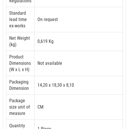
Regulations
Standard
lead time
On request
ex-works
Net Weight
0,619 Kg
(kg)
Product
Dimensions
Not available
(W x L x H)
Packaging
14,20 x 18,30 x 8,10
Dimension
Package
size unit of
CM
measure
Quantity
1 Piece