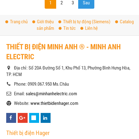
1
2
3
Sau
Trang chủ
Giới thiệu
Thiết bị tự động (Siemens)
Catalog
sản phẩm
Tin tức
Liên hệ
THIẾT BỊ ĐIỆN MINH ANH ® - MINH ANH
ELECTRIC
Địa chỉ: Số 20A Đường Số 1, Khu Phố 13, Phường Bình Hưng Hòa,
TP. HCM
Phone: 0909.067.950 Ms.Châu
Email:
sales@minhanhelectric.com
Website:
www.thietbidienhager.com
Thiết bị điện Hager