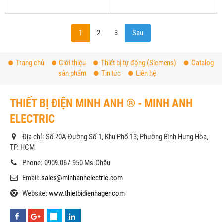
1
2
3
Sau
Trang chủ
Giới thiệu
Thiết bị tự động (Siemens)
Catalog
sản phẩm
Tin tức
Liên hệ
THIẾT BỊ ĐIỆN MINH ANH ® - MINH ANH
ELECTRIC
Địa chỉ: Số 20A Đường Số 1, Khu Phố 13, Phường Bình Hưng Hòa,
TP. HCM
Phone: 0909.067.950 Ms.Châu
Email:
sales@minhanhelectric.com
Website:
www.thietbidienhager.com