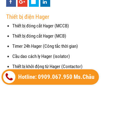
Thiết bị điện Hager
Thiết bị đóng cắt Hager (MCCB)
Thiết bị đóng cắt Hager (MCB)
Timer 24h Hager (Công tắc thời gian)
Cầu dao cách ly Hager (isolator)
Thiết bị khởi động từ Hager (Contactor)
Hotline: 0909.067.950 Ms.Châu
Công tắc - Ổ cắm Hager
Thiết bị điện Hager
Cầu dao chống giật RCCB (Hager)
Mặt che chống thấm nước cho công tắc (waterproof)
Cảm biến chuyển động (Motion Detector)
Vỏ tủ điện (Enclosure) của Hager