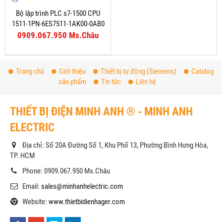
Bộ lập trình PLC s7-1500 CPU
1511-1PN-6ES7511-1AK00-0AB0
0909.067.950 Ms.Châu
Trang chủ
Giới thiệu
Thiết bị tự động (Siemens)
Catalog
sản phẩm
Tin tức
Liên hệ
THIẾT BỊ ĐIỆN MINH ANH ® - MINH ANH
ELECTRIC
Địa chỉ: Số 20A Đường Số 1, Khu Phố 13, Phường Bình Hưng Hòa,
TP. HCM
Phone: 0909.067.950 Ms.Châu
Email:
sales@minhanhelectric.com
Website:
www.thietbidienhager.com