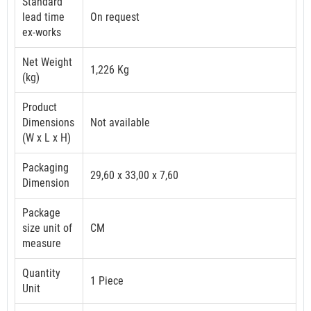
Standard
lead time
On request
ex-works
Net Weight
1,226 Kg
(kg)
Product
Dimensions
Not available
(W x L x H)
Packaging
29,60 x 33,00 x 7,60
Dimension
Package
size unit of
CM
measure
Quantity
1 Piece
Unit