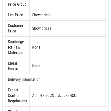
Price Group
List Price
Show prices
Customer
Show prices
Price
Surcharge
for Raw
None
Materials
Metal
None
Factor
Delivery information
Export
Control
AL : N / ECCN : 5D002ENCU
Regulations