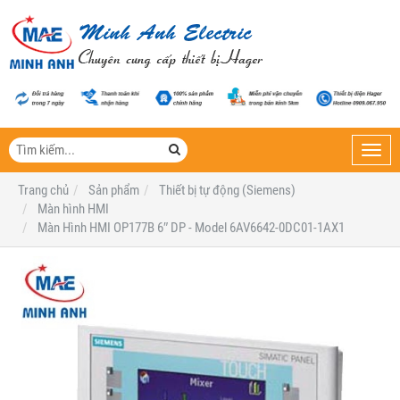
Toggl
navig
Trang chủ
Sản phẩm
Thiết bị tự động (Siemens)
Màn hình HMI
Màn Hình HMI OP177B 6″ DP - Model 6AV6642-0DC01-1AX1