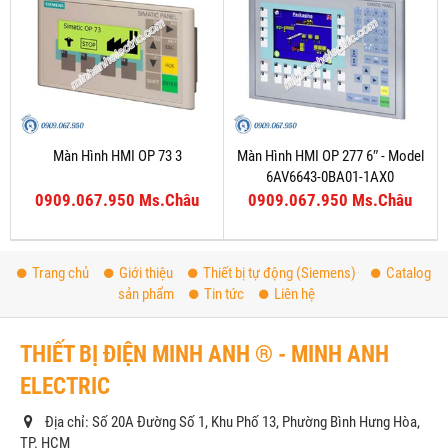
Màn Hình HMI OP 73 3
Màn Hình HMI OP 277 6″ - Model
6AV6643-0BA01-1AX0
0909.067.950 Ms.Châu
0909.067.950 Ms.Châu
Trang chủ
Giới thiệu
Thiết bị tự động (Siemens)
Catalog
sản phẩm
Tin tức
Liên hệ
THIẾT BỊ ĐIỆN MINH ANH ® - MINH ANH
ELECTRIC
Địa chỉ: Số 20A Đường Số 1, Khu Phố 13, Phường Bình Hưng Hòa,
TP. HCM