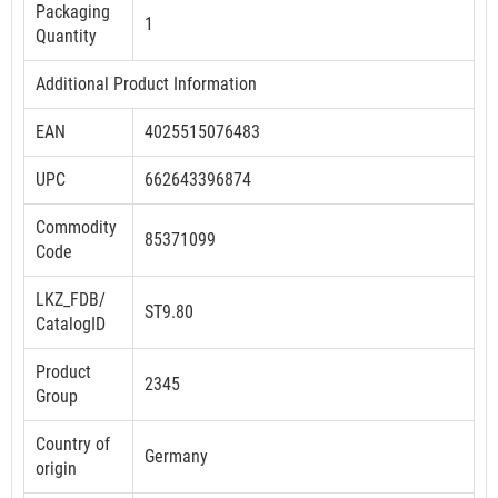
Packaging
1
Quantity
Additional Product Information
EAN
4025515076483
UPC
662643396874
Commodity
85371099
Code
LKZ_FDB/
ST9.80
CatalogID
Product
2345
Group
Country of
Germany
origin