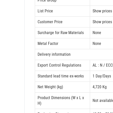
Price Group
List Price
Show prices
Customer Price
Show prices
Surcharge for Raw Materials
None
Metal Factor
None
Delivery information
Export Control Regulations
AL : N / ECC
Standard lead time ex-works
1 Day/Days
Net Weight (kg)
4,720 Kg
Product Dimensions (W x L x
Not availabl
H)