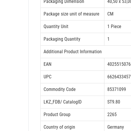
Packaging Dimension
40,50 x 53,0
Package size unit of measure
CM
Quantity Unit
1 Piece
Packaging Quantity
1
Additional Product Information
EAN
4025515076
UPC
6626433457
Commodity Code
85371099
LKZ_FDB/ CatalogID
ST9.80
Product Group
2265
Country of origin
Germany