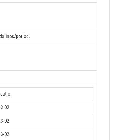
delines/period.
ication
23-02
23-02
23-02