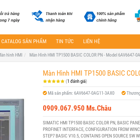
CATALOG SẢN PHẨM
TIN TỨC
LIÊN HỆ
àn hình HMI
Màn Hình HMI TP1500 BASIC COLOR PN - Model 6AV6647-0
Màn Hình HMI TP1500 BASIC COL
(
1 đánh giá
)
Mã sản phẩm:
6AV6647-0AG11-3AX0
Thương
0909.067.950 Ms.Châu
SIMATIC HMI TP1500 BASIC COLOR PN, BASIC PANEL
PROFINET INTERFACE, CONFIGURATION FROM WINCC
STEP7 BASIC V10.5, CONTAINS OPEN SOURCE SW W