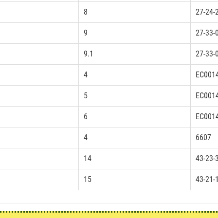
8
27-24-
9
27-33-
9.1
27-33-
4
EC001
5
EC001
6
EC001
4
6607
14
43-23-
15
43-21-