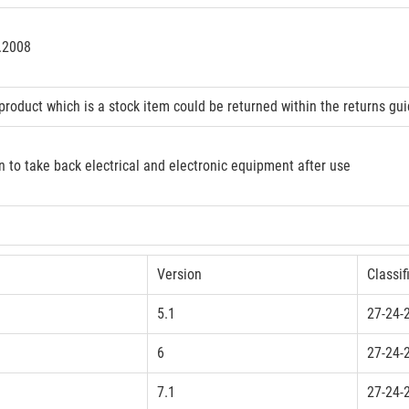
3.2008
product which is a stock item could be returned within the returns gui
n to take back electrical and electronic equipment after use
Version
Classif
5.1
27-24-
6
27-24-
7.1
27-24-