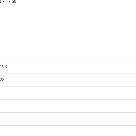
0 x 17,50
193
28