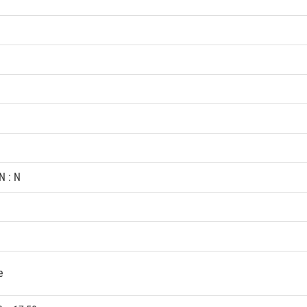
N : N
e