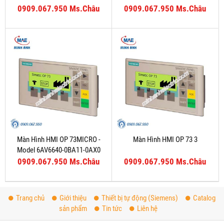
0909.067.950 Ms.Châu
0909.067.950 Ms.Châu
Màn Hình HMI OP 73MICRO -
Màn Hình HMI OP 73 3
Model 6AV6640-0BA11-0AX0
0909.067.950 Ms.Châu
0909.067.950 Ms.Châu
Trang chủ
Giới thiệu
Thiết bị tự động (Siemens)
Catalog
sản phẩm
Tin tức
Liên hệ