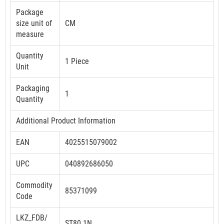
Package
size unit of
CM
measure
Quantity
1 Piece
Unit
Packaging
1
Quantity
Additional Product Information
EAN
4025515079002
UPC
040892686050
Commodity
85371099
Code
LKZ_FDB/
ST80.1N