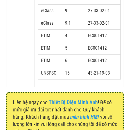
eClass
9
27-33-02-01
eClass
9.1
27-33-02-01
ETIM
4
EC001412
ETIM
5
EC001412
ETIM
6
EC001412
UNSPSC
15
43-21-19-03
Liên hệ ngay cho
Thiết Bị Điện Minh Anh
! Để có
mức giá ưu đãi tốt nhất dành cho Quý khách
hàng. Khách hàng đặt mua
màn hình HMI
với số
lượng lớn xin vui lòng call cho chúng tôi để có mức