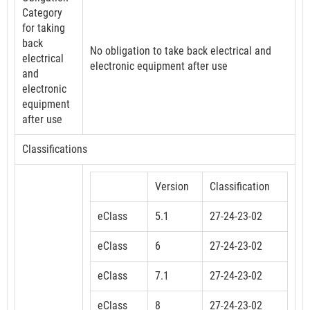
Category
for taking
back
No obligation to take back electrical and
electrical
electronic equipment after use
and
electronic
equipment
after use
Classifications
Version
Classification
eClass
5.1
27-24-23-02
eClass
6
27-24-23-02
eClass
7.1
27-24-23-02
eClass
8
27-24-23-02