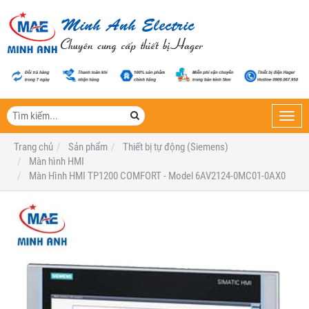
Toggl
navig
Trang chủ
Sản phẩm
Thiết bị tự động (Siemens)
Màn hình HMI
Màn Hình HMI TP1200 COMFORT - Model 6AV2124-0MC01-0AX0