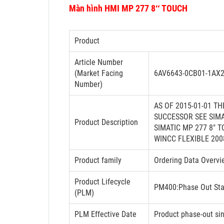
Màn hình HMI MP 277 8″ TOUCH
Product
Article Number
(Market Facing
6AV6643-0CB01-1AX
Number)
AS OF 2015-01-01 T
SUCCESSOR SEE SIM
Product Description
SIMATIC MP 277 8" 
WINCC FLEXIBLE 20
Product family
Ordering Data Overvi
Product Lifecycle
PM400:Phase Out Sta
(PLM)
PLM Effective Date
Product phase-out si