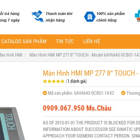
CATALOG SẢN PHẨM
TIN TỨC
LIÊN HỆ
àn hình HMI
Màn Hình HMI MP 277 8″ TOUCH - Model 6AV6643-0CB01-1A
Màn Hình HMI MP 277 8″ TOUCH -
(
1 đánh giá
)
Mã sản phẩm:
6AV6643-0CB01-1AX2
Thương
0909.067.950 Ms.Châu
AS OF 2015-01-01 THE PRODUCT IS BLOCKED FOR D
INFORMATION ABOUT SUCCESSOR SEE SIMATIC UPD
APPROACH YOUR SIEMENS CONTACT PERSON. SIMAT