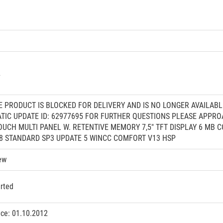
2
HE PRODUCT IS BLOCKED FOR DELIVERY AND IS NO LONGER AVAILAB
ATIC UPDATE ID: 62977695 FOR FURTHER QUESTIONS PLEASE APPR
TOUCH MULTI PANEL W. RETENTIVE MEMORY 7,5" TFT DISPLAY 6 MB
08 STANDARD SP3 UPDATE 5 WINCC COMFORT V13 HSP
ew
rted
nce: 01.10.2012