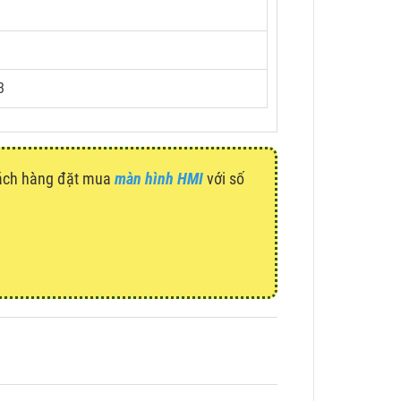
3
hách hàng đặt mua
màn hình HMI
với số