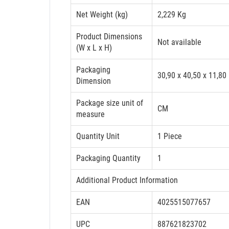
Net Weight (kg)
2,229 Kg
Product Dimensions
Not available
(W x L x H)
Packaging
30,90 x 40,50 x 11,80
Dimension
Package size unit of
CM
measure
Quantity Unit
1 Piece
Packaging Quantity
1
Additional Product Information
EAN
4025515077657
UPC
887621823702