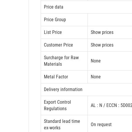
Price data
Price Group
List Price
Show prices
Customer Price
Show prices
Surcharge for Raw
None
Materials
Metal Factor
None
Delivery information
Export Control
AL : N / ECCN : 5D0
Regulations
Standard lead time
On request
ex-works