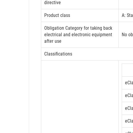
directive
Product class
A: St
Obligation Category for taking back
electrical and electronic equipment
No ob
after use
Classifications
eCl
eCl
eCl
eCl