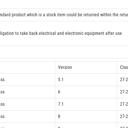
andard product which is a stock item could be returned within the retu
ligation to take back electrical and electronic equipment after use
Version
Clas
ass
5.1
27-2
ass
6
27-2
ass
7.1
27-2
ass
8
27-2