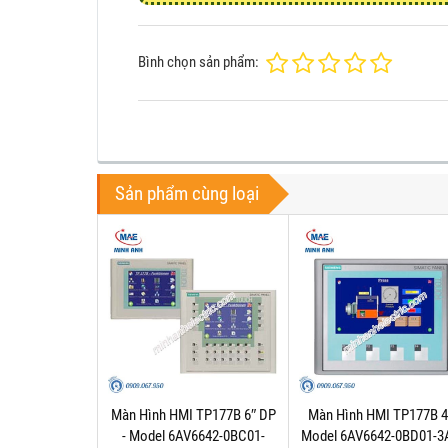
Bình chọn sản phẩm:
Sản phẩm cùng loại
Màn Hình HMI TP177B 6″ DP
Màn Hình HMI TP177B 4″
- Model 6AV6642-0BC01-
Model 6AV6642-0BD01-3