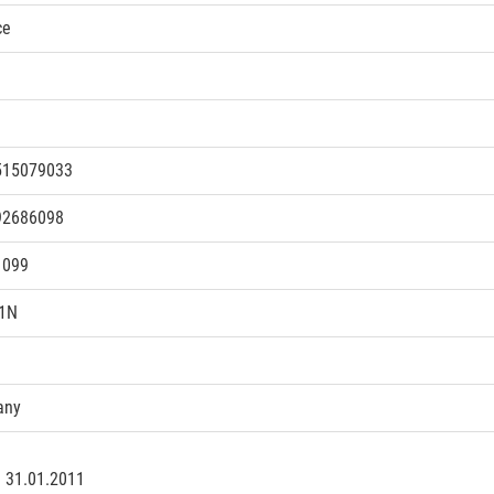
ce
515079033
92686098
1099
.1N
any
: 31.01.2011