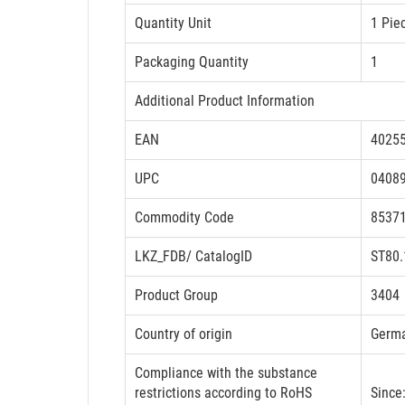
Quantity Unit
1 Pie
Packaging Quantity
1
Additional Product Information
EAN
4025
UPC
0408
Commodity Code
8537
LKZ_FDB/ CatalogID
ST80
Product Group
3404
Country of origin
Germ
Compliance with the substance
restrictions according to RoHS
Since