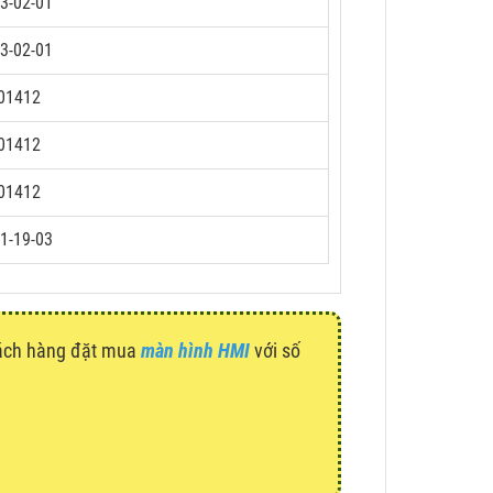
3-02-01
3-02-01
01412
01412
01412
1-19-03
hách hàng đặt mua
màn hình HMI
với số