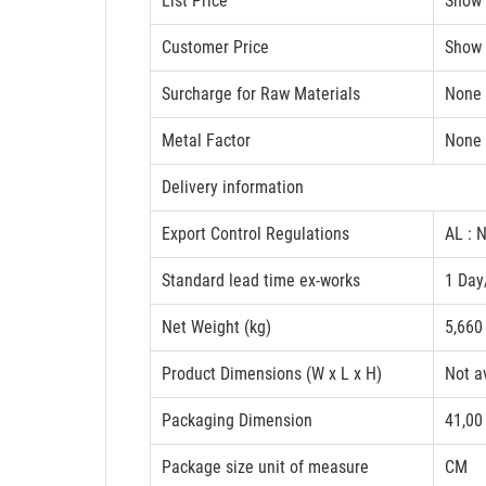
List Price
Show 
Customer Price
Show 
Surcharge for Raw Materials
None
Metal Factor
None
Delivery information
Export Control Regulations
AL : 
Standard lead time ex-works
1 Day
Net Weight (kg)
5,660
Product Dimensions (W x L x H)
Not a
Packaging Dimension
41,00
Package size unit of measure
CM