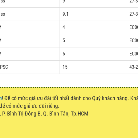
ass
9
27-3
ass
9.1
27-3
M
4
EC0
M
5
EC0
M
6
EC0
PSC
15
43-2
h
! Để có mức giá ưu đãi tốt nhất dành cho Quý khách hàng. K
 để có mức giá ưu đãi riêng.
P. Bình Trị Đông B, Q. Bình Tân, Tp.HCM
u