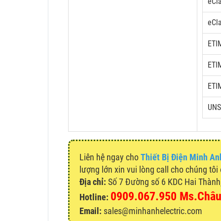
eCl
eCl
ETI
ETI
ETI
UNS
Liên hệ ngay cho
Thiết Bị Điện Minh An
lượng lớn xin vui lòng call cho chúng tôi
Địa chỉ:
Số 7 Đường số 6 KDC Hai Thành, 
0909.067.950 Ms.Châ
Hotline:
Email:
sales@minhanhelectric.com