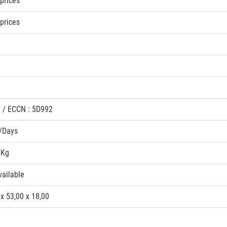
prices
prices
N / ECCN : 5D992
/Days
 Kg
vailable
 x 53,00 x 18,00