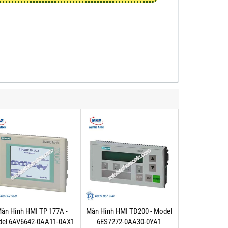
àn Hình HMI TP 177A -
Màn Hình HMI TD200 - Model
el 6AV6642-0AA11-0AX1
6ES7272-0AA30-0YA1