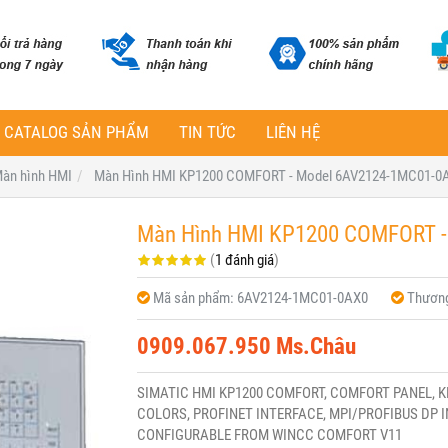
CATALOG SẢN PHẨM
TIN TỨC
LIÊN HỆ
àn hình HMI
Màn Hình HMI KP1200 COMFORT - Model 6AV2124-1MC01-0
Màn Hình HMI KP1200 COMFORT -
(
1 đánh giá
)
Mã sản phẩm:
6AV2124-1MC01-0AX0
Thương
0909.067.950 Ms.Châu
SIMATIC HMI KP1200 COMFORT, COMFORT PANEL, KE
COLORS, PROFINET INTERFACE, MPI/PROFIBUS DP I
CONFIGURABLE FROM WINCC COMFORT V11