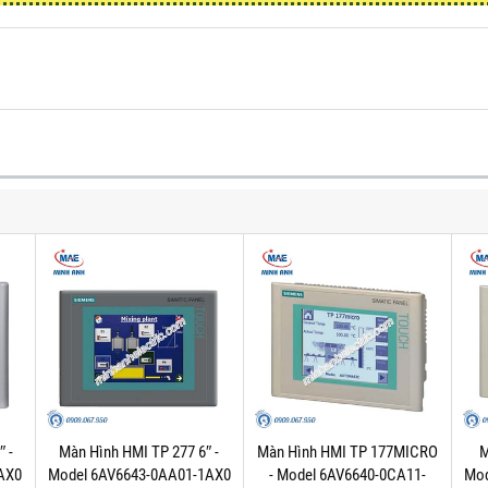
 -
Màn Hình HMI TP 277 6″ -
Màn Hình HMI TP 177MICRO
M
AX0
Model 6AV6643-0AA01-1AX0
- Model 6AV6640-0CA11-
Mod