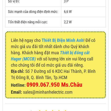
Số vị trí:
3 P
Sức mạnh của dòng điện định mức:
6,6 W
Tổn thất điện năng mỗi cực:
2,2 W
Liên hệ ngay cho
Thiết Bị Điện Minh Anh
! Để có
mức giá ưu đãi tốt nhất dành cho Quý khách
hàng. Khách hàng đặt mua
Thiết bị đóng cắt
Hager (MCCB)
với số lượng lớn xin vui lòng call
cho chúng tôi để có mức giá ưu đãi riêng.
Địa chỉ:
Số 7 Đường số 6 KDC Hai Thành, P. Bình
Trị Đông B, Q. Bình Tân, Tp.HCM
0909.067.950 Ms.Châu
Hotline:
Email:
sales@minhanhelectric.com