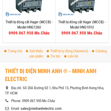
Thiết bị đóng cắt Hager (MCCB) -
Thiết bị đóng cắt Hager (MCCB) -
Model HNG126U
Model HNG101U
0909.067.950 Ms.Châu
0909.067.950 Ms.Châu
Trang chủ
Giới thiệu
Thiết bị tự động (Siemens)
Catalog
sản phẩm
Tin tức
Liên hệ
THIẾT BỊ ĐIỆN MINH ANH ® - MINH ANH
ELECTRIC
Địa chỉ: Số 20A Đường Số 1, Khu Phố 13, Phường Bình Hưng Hòa,
TP. HCM
Phone: 0909.067.950 Ms.Châu
Email:
sales@minhanhelectric.com