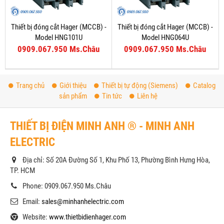
Thiết bị đóng cắt Hager (MCCB) -
Thiết bị đóng cắt Hager (MCCB) -
Model HNG101U
Model HNG064U
0909.067.950 Ms.Châu
0909.067.950 Ms.Châu
Trang chủ
Giới thiệu
Thiết bị tự động (Siemens)
Catalog
sản phẩm
Tin tức
Liên hệ
THIẾT BỊ ĐIỆN MINH ANH ® - MINH ANH
ELECTRIC
Địa chỉ: Số 20A Đường Số 1, Khu Phố 13, Phường Bình Hưng Hòa,
TP. HCM
Phone: 0909.067.950 Ms.Châu
Email:
sales@minhanhelectric.com
Website:
www.thietbidienhager.com