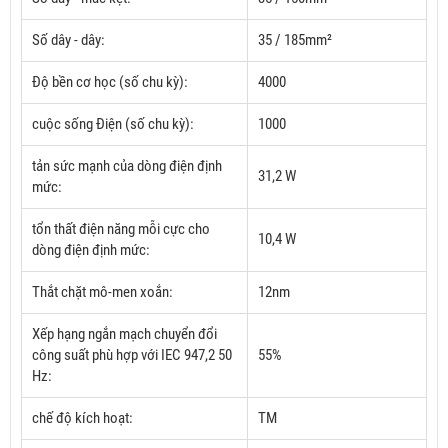
Số dây - dây:
35 / 185mm²
Độ bền cơ học (số chu kỳ):
4000
cuộc sống Điện (số chu kỳ):
1000
tản sức mạnh của dòng điện định
31,2 W
mức:
tổn thất điện năng mỗi cực cho
10,4 W
dòng điện định mức:
Thắt chặt mô-men xoắn:
12nm
Xếp hạng ngắn mạch chuyển đổi
công suất phù hợp với IEC 947,2 50
55%
Hz:
chế độ kích hoạt:
TM