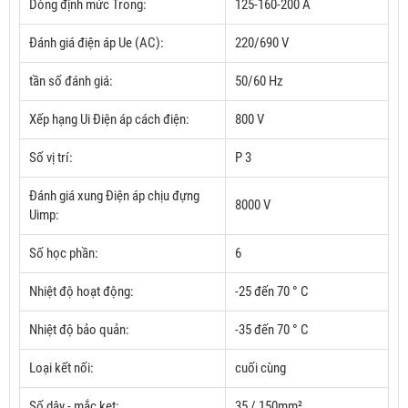
Dòng định mức Trong:
125-160-200
A
Đánh giá điện áp Ue (AC):
220/690 V
tần số đánh giá:
50/60 Hz
Xếp hạng Ui Điện áp cách điện:
800 V
Số vị trí:
P 3
Đánh giá xung Điện áp chịu đựng
8000 V
Uimp:
Số học phần:
6
Nhiệt độ hoạt động:
-25 đến 70 ° C
Nhiệt độ bảo quản:
-35 đến 70 ° C
Loại kết nối:
cuối cùng
Số dây - mắc kẹt:
35 / 150mm²