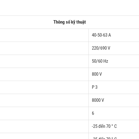
Thông số kỹ thuật
40-50-63
A
220/690 V
50/60 Hz
800 V
P 3
8000 V
6
-25 đến 70 ° C