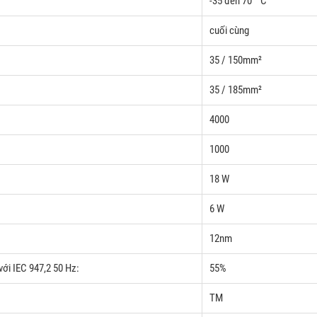
-35 đến 70 ° C
cuối cùng
35 / 150mm²
35 / 185mm²
4000
1000
18 W
6 W
12nm
ới IEC 947,2 50 Hz:
55%
TM