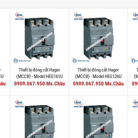
r
Thiết bị đóng cắt Hager
Thiết bị đóng cắt Hager
1U
(MCCB) - Model HEG161U
(MCCB) - Model HEG126U
(
hâu
0909.067.950 Ms.Châu
0909.067.950 Ms.Châu
09