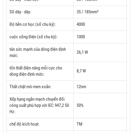
Số dây - dây:
35 / 185mm²
Độ bền cơ học (số chu kỳ):
4000
cuộc sống Điện (số chu kỳ):
1000
tản sức mạnh của dòng điện định
26,1 W
mức:
tổn thất điện năng mỗi cực cho
8,7 W
dòng điện định mức:
Thắt chặt mô-men xoắn:
12nm
Xếp hạng ngắn mạch chuyển đổi
công suất phù hợp với IEC 947,2 50
50%
Hz:
chế độ kích hoạt:
TM