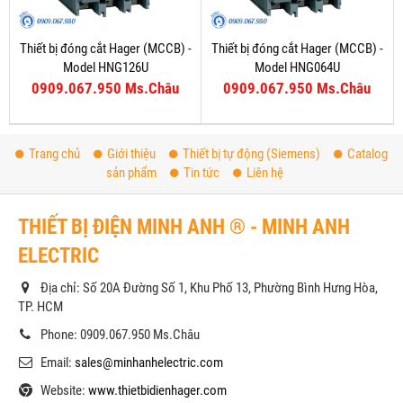
Thiết bị đóng cắt Hager (MCCB) -
Thiết bị đóng cắt Hager (MCCB) -
Model HNG126U
Model HNG064U
0909.067.950 Ms.Châu
0909.067.950 Ms.Châu
Trang chủ
Giới thiệu
Thiết bị tự động (Siemens)
Catalog
sản phẩm
Tin tức
Liên hệ
THIẾT BỊ ĐIỆN MINH ANH ® - MINH ANH
ELECTRIC
Địa chỉ: Số 20A Đường Số 1, Khu Phố 13, Phường Bình Hưng Hòa,
TP. HCM
Phone: 0909.067.950 Ms.Châu
Email:
sales@minhanhelectric.com
Website:
www.thietbidienhager.com