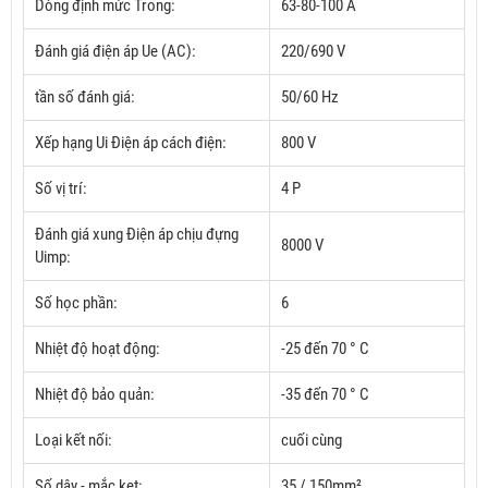
Dòng định mức Trong:
63-80-100
A
Đánh giá điện áp Ue (AC):
220/690 V
tần số đánh giá:
50/60 Hz
Xếp hạng Ui Điện áp cách điện:
800 V
Số vị trí:
4 P
Đánh giá xung Điện áp chịu đựng
8000 V
Uimp:
Số học phần:
6
Nhiệt độ hoạt động:
-25 đến 70 ° C
Nhiệt độ bảo quản:
-35 đến 70 ° C
Loại kết nối:
cuối cùng
Số dây - mắc kẹt:
35 / 150mm²