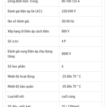
Dòng định mức Trong:
80-100-125
A
Đánh giá điện áp Ue (AC):
220/690 V
tần số đánh giá:
50/60 Hz
Xếp hạng Ui Điện áp cách điện:
800 V
Số vị trí:
4 P
Đánh giá xung Điện áp chịu đựng
8000 V
Uimp:
Số học phần:
6
Nhiệt độ hoạt động:
-25 đến 70 ° C
Nhiệt độ bảo quản:
-35 đến 70 ° C
Loại kết nối:
cuối cùng
Số dây - mắc kẹt:
35 / 150mm²