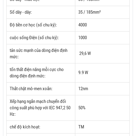
Số dây - dây:
35 / 185mm²
Độ bền cơ học (số chu kỳ):
4000
cuộc sống Điện (số chu kỳ):
1000
tản sức mạnh của dòng điện định
29,6 W
mức:
tổn thất điện năng mỗi cực cho
9.9 W
dòng điện định mức:
Thắt chặt mô-men xoắn:
12nm
Xếp hạng ngắn mạch chuyển đổi
công suất phù hợp với IEC 947,2 50
50%
Hz:
chế độ kích hoạt:
TM