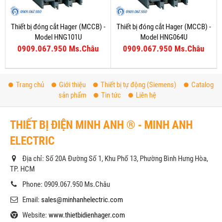
Thiết bị đóng cắt Hager (MCCB) -
Thiết bị đóng cắt Hager (MCCB) -
Model HNG101U
Model HNG064U
0909.067.950 Ms.Châu
0909.067.950 Ms.Châu
Trang chủ
Giới thiệu
Thiết bị tự động (Siemens)
Catalog
sản phẩm
Tin tức
Liên hệ
THIẾT BỊ ĐIỆN MINH ANH ® - MINH ANH
ELECTRIC
Địa chỉ: Số 20A Đường Số 1, Khu Phố 13, Phường Bình Hưng Hòa,
TP. HCM
Phone: 0909.067.950 Ms.Châu
Email:
sales@minhanhelectric.com
Website:
www.thietbidienhager.com