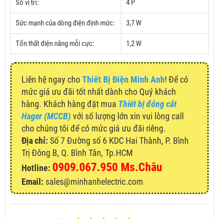
Số vị trí:
4 P
Sức mạnh của dòng điện định mức:
3,7 W
Tổn thất điện năng mỗi cực:
1,2 W
Liên hệ ngay cho
Thiết Bị Điện Minh Anh
! Để có
mức giá ưu đãi tốt nhất dành cho Quý khách
hàng. Khách hàng đặt mua
Thiết bị đóng cắt
Hager (MCCB)
với số lượng lớn xin vui lòng call
cho chúng tôi để có mức giá ưu đãi riêng.
Địa chỉ:
Số 7 Đường số 6 KDC Hai Thành, P. Bình
Trị Đông B, Q. Bình Tân, Tp.HCM
0909.067.950 Ms.Châu
Hotline:
Email:
sales@minhanhelectric.com