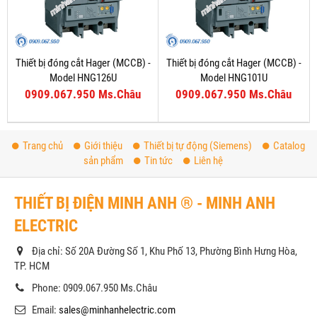
Thiết bị đóng cắt Hager (MCCB) -
Thiết bị đóng cắt Hager (MCCB) -
Model HNG126U
Model HNG101U
0909.067.950 Ms.Châu
0909.067.950 Ms.Châu
Trang chủ
Giới thiệu
Thiết bị tự động (Siemens)
Catalog
sản phẩm
Tin tức
Liên hệ
THIẾT BỊ ĐIỆN MINH ANH ® - MINH ANH
ELECTRIC
Địa chỉ: Số 20A Đường Số 1, Khu Phố 13, Phường Bình Hưng Hòa,
TP. HCM
Phone: 0909.067.950 Ms.Châu
Email:
sales@minhanhelectric.com