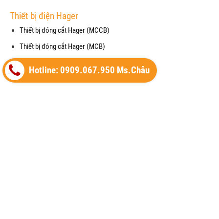
Thiết bị điện Hager
Thiết bị đóng cắt Hager (MCCB)
Thiết bị đóng cắt Hager (MCB)
Timer 24h Hager (Công tắc thời gian)
Hotline: 0909.067.950 Ms.Châu
Cầu dao cách ly Hager (isolator)
Thiết bị khởi động từ Hager (Contactor)
Công tắc - Ổ cắm Hager
Thiết bị điện Hager
Cầu dao chống giật RCCB (Hager)
Mặt che chống thấm nước cho công tắc (waterproof)
Cảm biến chuyển động (Motion Detector)
Vỏ tủ điện (Enclosure) của Hager
Thiết bị cắt lọc sét (SPM) của Hager