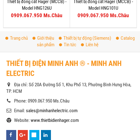
Thiết bị đóng cắt Hager (MCCB) -
Thiết bị đóng cắt Hager (MCCB) -
Model HNG126U
Model HNG101U
0909.067.950 Ms.Châu
0909.067.950 Ms.Châu
Trang chủ
Giới thiệu
Thiết bị tự động (Siemens)
Catalog
sản phẩm
Tin tức
Liên hệ
THIẾT BỊ ĐIỆN MINH ANH ® - MINH ANH
ELECTRIC
Địa chỉ: Số 20A Đường Số 1, Khu Phố 13, Phường Bình Hưng Hòa,
TP. HCM
Phone: 0909.067.950 Ms.Châu
Email:
sales@minhanhelectric.com
Website:
www.thietbidienhager.com