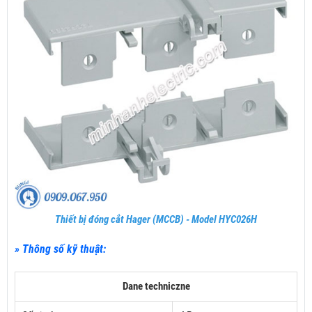
Thiết bị đóng cắt Hager (MCCB) - Model HYC026H
» Thông số kỹ thuật:
Dane techniczne