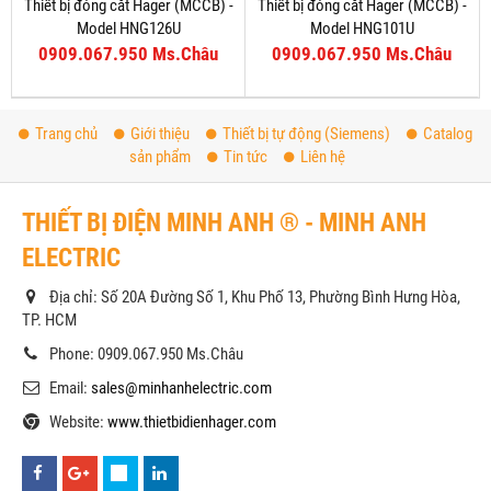
Thiết bị đóng cắt Hager (MCCB) -
Thiết bị đóng cắt Hager (MCCB) -
Model HNG126U
Model HNG101U
0909.067.950 Ms.Châu
0909.067.950 Ms.Châu
Trang chủ
Giới thiệu
Thiết bị tự động (Siemens)
Catalog
sản phẩm
Tin tức
Liên hệ
THIẾT BỊ ĐIỆN MINH ANH ® - MINH ANH
ELECTRIC
Địa chỉ: Số 20A Đường Số 1, Khu Phố 13, Phường Bình Hưng Hòa,
TP. HCM
Phone: 0909.067.950 Ms.Châu
Email:
sales@minhanhelectric.com
Website:
www.thietbidienhager.com