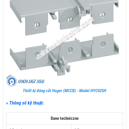
Thiết bị đóng cắt Hager (MCCB) - Model HYC025H
» Thông số kỹ thuật:
Dane techniczne