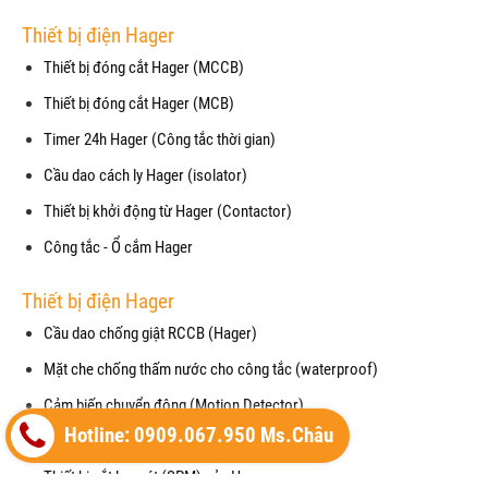
Thiết bị điện Hager
Thiết bị đóng cắt Hager (MCCB)
Thiết bị đóng cắt Hager (MCB)
Timer 24h Hager (Công tắc thời gian)
Cầu dao cách ly Hager (isolator)
Thiết bị khởi động từ Hager (Contactor)
Công tắc - Ổ cắm Hager
Thiết bị điện Hager
Cầu dao chống giật RCCB (Hager)
Mặt che chống thấm nước cho công tắc (waterproof)
Cảm biến chuyển động (Motion Detector)
Hotline: 0909.067.950 Ms.Châu
Vỏ tủ điện (Enclosure) của Hager
Thiết bị cắt lọc sét (SPM) của Hager