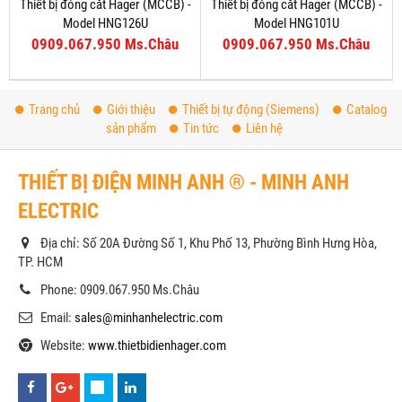
Thiết bị đóng cắt Hager (MCCB) -
Thiết bị đóng cắt Hager (MCCB) -
Model HNG126U
Model HNG101U
0909.067.950 Ms.Châu
0909.067.950 Ms.Châu
Trang chủ
Giới thiệu
Thiết bị tự động (Siemens)
Catalog
sản phẩm
Tin tức
Liên hệ
THIẾT BỊ ĐIỆN MINH ANH ® - MINH ANH
ELECTRIC
Địa chỉ: Số 20A Đường Số 1, Khu Phố 13, Phường Bình Hưng Hòa,
TP. HCM
Phone: 0909.067.950 Ms.Châu
Email:
sales@minhanhelectric.com
Website:
www.thietbidienhager.com