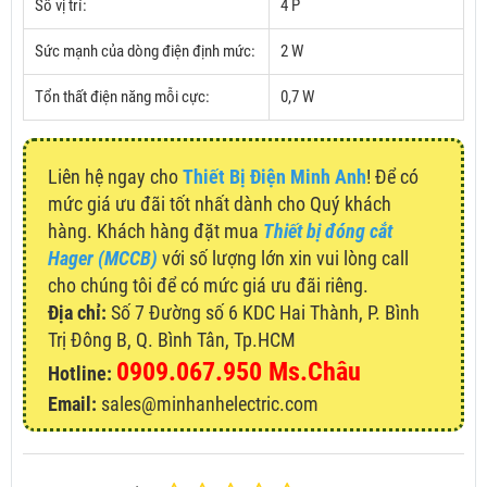
Số vị trí:
4 P
Sức mạnh của dòng điện định mức:
2 W
Tổn thất điện năng mỗi cực:
0,7 W
Liên hệ ngay cho
Thiết Bị Điện Minh Anh
! Để có
mức giá ưu đãi tốt nhất dành cho Quý khách
hàng. Khách hàng đặt mua
Thiết bị đóng cắt
Hager (MCCB)
với số lượng lớn xin vui lòng call
cho chúng tôi để có mức giá ưu đãi riêng.
Địa chỉ:
Số 7 Đường số 6 KDC Hai Thành, P. Bình
Trị Đông B, Q. Bình Tân, Tp.HCM
0909.067.950 Ms.Châu
Hotline:
Email:
sales@minhanhelectric.com