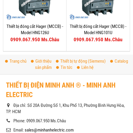
Thiết bị đóng cắt Hager (MCCB) -
Thiết bị đóng cắt Hager (MCCB) -
Model HNG126U
Model HNG101U
0909.067.950 Ms.Châu
0909.067.950 Ms.Châu
Trang chủ
Giới thiệu
Thiết bị tự động (Siemens)
Catalog
sản phẩm
Tin tức
Liên hệ
THIẾT BỊ ĐIỆN MINH ANH ® - MINH ANH
ELECTRIC
Địa chỉ: Số 20A Đường Số 1, Khu Phố 13, Phường Bình Hưng Hòa,
TP. HCM
Phone: 0909.067.950 Ms.Châu
Email:
sales@minhanhelectric.com