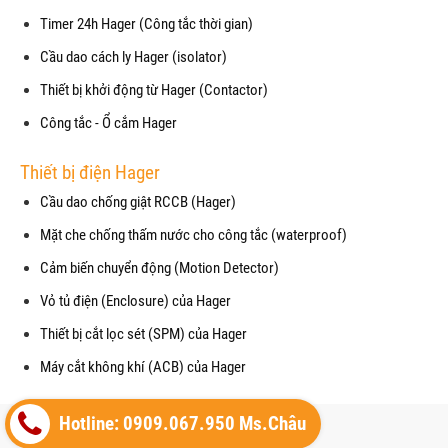
Timer 24h Hager (Công tắc thời gian)
Cầu dao cách ly Hager (isolator)
Thiết bị khởi động từ Hager (Contactor)
Công tắc - Ổ cắm Hager
Thiết bị điện Hager
Cầu dao chống giật RCCB (Hager)
Mặt che chống thấm nước cho công tắc (waterproof)
Cảm biến chuyển động (Motion Detector)
Vỏ tủ điện (Enclosure) của Hager
Thiết bị cắt lọc sét (SPM) của Hager
Máy cắt không khí (ACB) của Hager
Copyright© 2021
Hotline: 0909.067.950 Ms.Châu
Designed By
GianHangVN