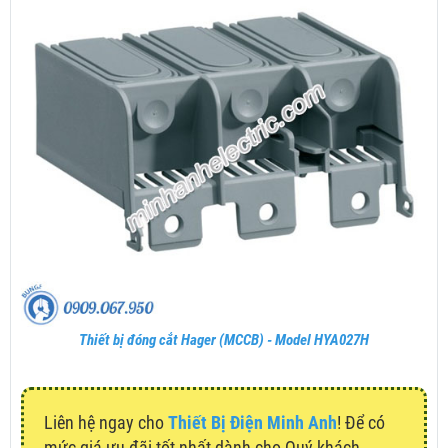
Thiết bị đóng cắt Hager (MCCB) - Model HYA027H
Liên hệ ngay cho
Thiết Bị Điện Minh Anh
! Để có
mức giá ưu đãi tốt nhất dành cho Quý khách