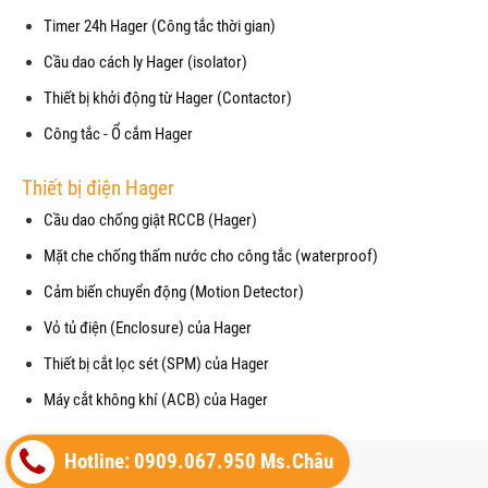
Timer 24h Hager (Công tắc thời gian)
Cầu dao cách ly Hager (isolator)
Thiết bị khởi động từ Hager (Contactor)
Công tắc - Ổ cắm Hager
Thiết bị điện Hager
Cầu dao chống giật RCCB (Hager)
Mặt che chống thấm nước cho công tắc (waterproof)
Cảm biến chuyển động (Motion Detector)
Vỏ tủ điện (Enclosure) của Hager
Thiết bị cắt lọc sét (SPM) của Hager
Máy cắt không khí (ACB) của Hager
Copyright© 2021
Hotline: 0909.067.950 Ms.Châu
Designed By
GianHangVN