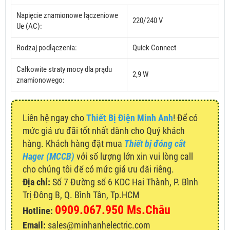
Napięcie znamionowe łączeniowe
220/240 V
Ue (AC):
Rodzaj podłączenia:
Quick Connect
Całkowite straty mocy dla prądu
2,9 W
znamionowego:
Liên hệ ngay cho
Thiết Bị Điện Minh Anh
! Để có
mức giá ưu đãi tốt nhất dành cho Quý khách
hàng. Khách hàng đặt mua
Thiết bị đóng cắt
Hager (MCCB)
với số lượng lớn xin vui lòng call
cho chúng tôi để có mức giá ưu đãi riêng.
Địa chỉ:
Số 7 Đường số 6 KDC Hai Thành, P. Bình
Trị Đông B, Q. Bình Tân, Tp.HCM
0909.067.950 Ms.Châu
Hotline:
Email:
sales@minhanhelectric.com