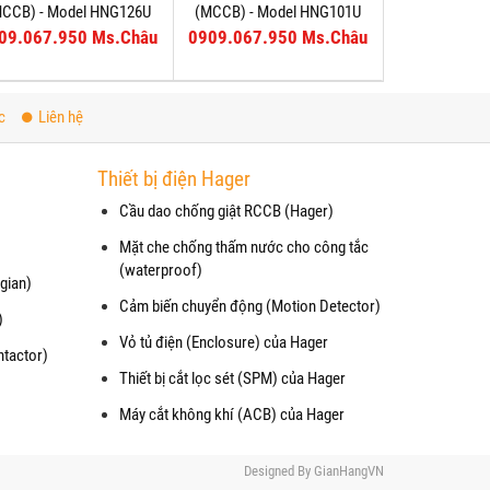
MCCB) - Model HNG126U
(MCCB) - Model HNG101U
09.067.950 Ms.Châu
0909.067.950 Ms.Châu
c
Liên hệ
Thiết bị điện Hager
Cầu dao chống giật RCCB (Hager)
Mặt che chống thấm nước cho công tắc
(waterproof)
gian)
Cảm biến chuyển động (Motion Detector)
)
Vỏ tủ điện (Enclosure) của Hager
ntactor)
Thiết bị cắt lọc sét (SPM) của Hager
Máy cắt không khí (ACB) của Hager
Designed By
GianHangVN