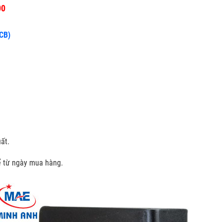
00
CCB)
ất.
kể từ ngày mua hàng.