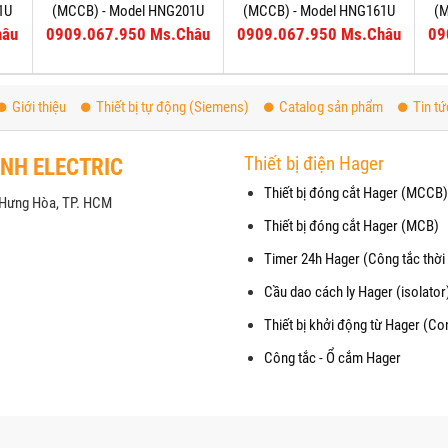
1U
(MCCB) - Model HNG201U
(MCCB) - Model HNG161U
(
hâu
0909.067.950 Ms.Châu
0909.067.950 Ms.Châu
09
Giới thiệu
Thiết bị tự động (Siemens)
Catalog sản phẩm
Tin tứ
Thiết bị điện Hager
ANH ELECTRIC
Thiết bị đóng cắt Hager (MCCB)
h Hưng Hòa, TP. HCM
Thiết bị đóng cắt Hager (MCB)
Timer 24h Hager (Công tắc thời 
Cầu dao cách ly Hager (isolator
Thiết bị khởi động từ Hager (Co
Công tắc - Ổ cắm Hager