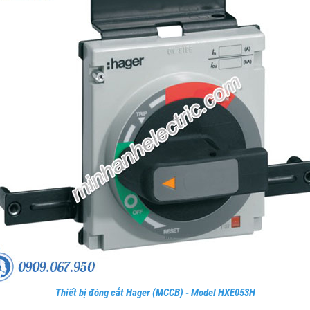
Thiết bị đóng cắt Hager (MCCB) - Model HXE053H