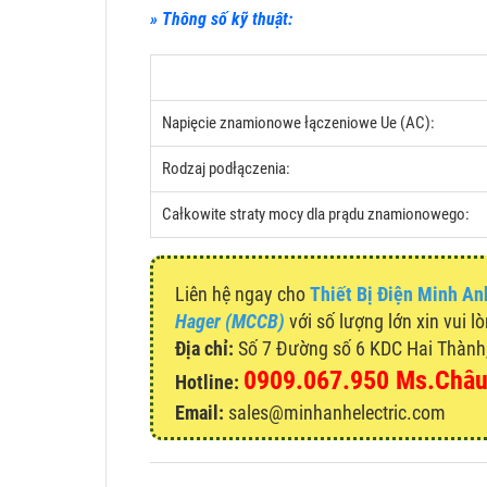
» Thông số kỹ thuật:
Napięcie znamionowe łączeniowe Ue (AC):
Rodzaj podłączenia:
Całkowite straty mocy dla prądu znamionowego:
Liên hệ ngay cho
Thiết Bị Điện Minh An
Hager (MCCB)
với số lượng lớn xin vui l
Địa chỉ:
Số 7 Đường số 6 KDC Hai Thành, 
0909.067.950 Ms.Châ
Hotline:
Email:
sales@minhanhelectric.com