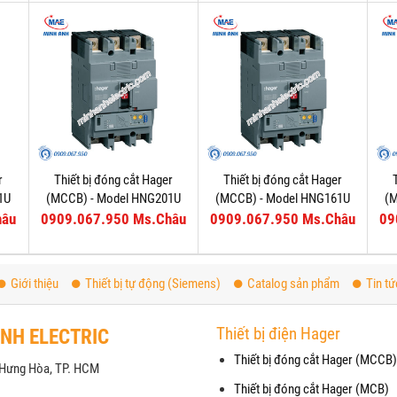
r
Thiết bị đóng cắt Hager
Thiết bị đóng cắt Hager
1U
(MCCB) - Model HNG201U
(MCCB) - Model HNG161U
(
hâu
0909.067.950 Ms.Châu
0909.067.950 Ms.Châu
09
Giới thiệu
Thiết bị tự động (Siemens)
Catalog sản phẩm
Tin tứ
Thiết bị điện Hager
ANH ELECTRIC
Thiết bị đóng cắt Hager (MCCB)
h Hưng Hòa, TP. HCM
Thiết bị đóng cắt Hager (MCB)