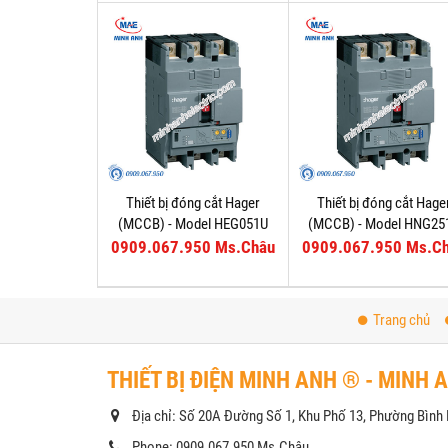
Thiết bị đóng cắt Hager
Thiết bị đóng cắt Hage
(MCCB) - Model HEG051U
(MCCB) - Model HNG25
0909.067.950 Ms.Châu
0909.067.950 Ms.C
Trang chủ
THIẾT BỊ ĐIỆN MINH ANH ® - MINH 
Địa chỉ: Số 20A Đường Số 1, Khu Phố 13, Phường Bìn
Phone: 0909.067.950 Ms.Châu