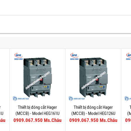
r
Thiết bị đóng cắt Hager
Thiết bị đóng cắt Hager
1U
(MCCB) - Model HEG161U
(MCCB) - Model HEG126U
(
hâu
0909.067.950 Ms.Châu
0909.067.950 Ms.Châu
09