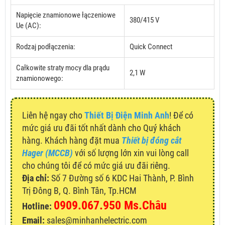
Napięcie znamionowe łączeniowe
380/415 V
Ue (AC):
Rodzaj podłączenia:
Quick Connect
Całkowite straty mocy dla prądu
2,1 W
znamionowego:
Liên hệ ngay cho
Thiết Bị Điện Minh Anh
! Để có
mức giá ưu đãi tốt nhất dành cho Quý khách
hàng. Khách hàng đặt mua
Thiết bị đóng cắt
Hager (MCCB)
với số lượng lớn xin vui lòng call
cho chúng tôi để có mức giá ưu đãi riêng.
Địa chỉ:
Số 7 Đường số 6 KDC Hai Thành, P. Bình
Trị Đông B, Q. Bình Tân, Tp.HCM
0909.067.950 Ms.Châu
Hotline:
Email:
sales@minhanhelectric.com