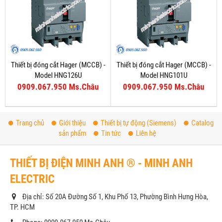
Thiết bị đóng cắt Hager (MCCB) -
Thiết bị đóng cắt Hager (MCCB) -
Model HNG126U
Model HNG101U
0909.067.950 Ms.Châu
0909.067.950 Ms.Châu
Trang chủ
Giới thiệu
Thiết bị tự động (Siemens)
Catalog
sản phẩm
Tin tức
Liên hệ
THIẾT BỊ ĐIỆN MINH ANH ® - MINH ANH
ELECTRIC
Địa chỉ: Số 20A Đường Số 1, Khu Phố 13, Phường Bình Hưng Hòa,
TP. HCM