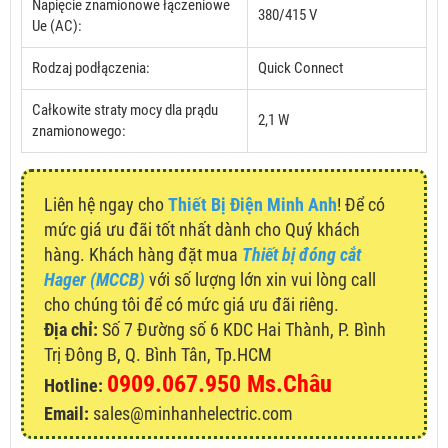
Napięcie znamionowe łączeniowe
380/415 V
Ue (AC):
Rodzaj podłączenia:
Quick Connect
Całkowite straty mocy dla prądu
2,1 W
znamionowego:
Liên hệ ngay cho
Thiết Bị Điện Minh Anh
! Để có
mức giá ưu đãi tốt nhất dành cho Quý khách
hàng. Khách hàng đặt mua
Thiết bị đóng cắt
Hager (MCCB)
với số lượng lớn xin vui lòng call
cho chúng tôi để có mức giá ưu đãi riêng.
Địa chỉ:
Số 7 Đường số 6 KDC Hai Thành, P. Bình
Trị Đông B, Q. Bình Tân, Tp.HCM
0909.067.950 Ms.Châu
Hotline:
Email:
sales@minhanhelectric.com