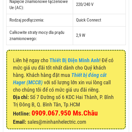
Napięcie znamionowe łączeniowe
220/240 V
Ue (AC):
Rodzaj podłączenia:
Quick Connect
Całkowite straty mocy dla prądu
2,9 W
znamionowego:
Liên hệ ngay cho
Thiết Bị Điện Minh Anh
! Để có
mức giá ưu đãi tốt nhất dành cho Quý khách
hàng. Khách hàng đặt mua
Thiết bị đóng cắt
Hager (MCCB)
với số lượng lớn xin vui lòng call
cho chúng tôi để có mức giá ưu đãi riêng.
Địa chỉ:
Số 7 Đường số 6 KDC Hai Thành, P. Bình
Trị Đông B, Q. Bình Tân, Tp.HCM
0909.067.950 Ms.Châu
Hotline:
Email:
sales@minhanhelectric.com