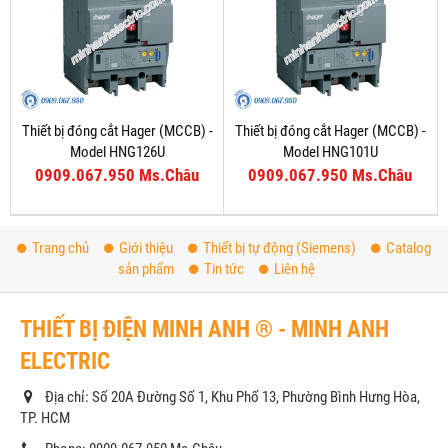
Thiết bị đóng cắt Hager (MCCB) -
Thiết bị đóng cắt Hager (MCCB) -
Model HNG126U
Model HNG101U
0909.067.950 Ms.Châu
0909.067.950 Ms.Châu
Trang chủ
Giới thiệu
Thiết bị tự động (Siemens)
Catalog
sản phẩm
Tin tức
Liên hệ
THIẾT BỊ ĐIỆN MINH ANH ® - MINH ANH
ELECTRIC
Địa chỉ: Số 20A Đường Số 1, Khu Phố 13, Phường Bình Hưng Hòa,
TP. HCM