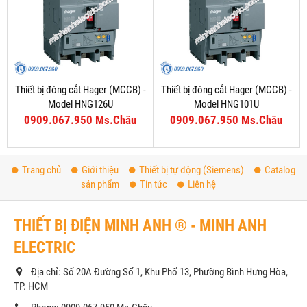
Thiết bị đóng cắt Hager (MCCB) -
Thiết bị đóng cắt Hager (MCCB) -
Model HNG126U
Model HNG101U
0909.067.950 Ms.Châu
0909.067.950 Ms.Châu
Trang chủ
Giới thiệu
Thiết bị tự động (Siemens)
Catalog
sản phẩm
Tin tức
Liên hệ
THIẾT BỊ ĐIỆN MINH ANH ® - MINH ANH
ELECTRIC
Địa chỉ: Số 20A Đường Số 1, Khu Phố 13, Phường Bình Hưng Hòa,
TP. HCM