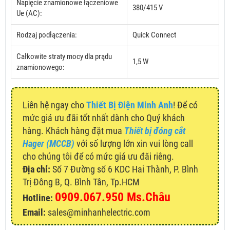
Napięcie znamionowe łączeniowe
380/415 V
Ue (AC):
Rodzaj podłączenia:
Quick Connect
Całkowite straty mocy dla prądu
1,5 W
znamionowego:
Liên hệ ngay cho
Thiết Bị Điện Minh Anh
! Để có
mức giá ưu đãi tốt nhất dành cho Quý khách
hàng. Khách hàng đặt mua
Thiết bị đóng cắt
Hager (MCCB)
với số lượng lớn xin vui lòng call
cho chúng tôi để có mức giá ưu đãi riêng.
Địa chỉ:
Số 7 Đường số 6 KDC Hai Thành, P. Bình
Trị Đông B, Q. Bình Tân, Tp.HCM
0909.067.950 Ms.Châu
Hotline:
Email:
sales@minhanhelectric.com