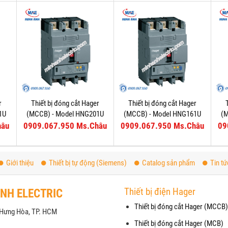
r
Thiết bị đóng cắt Hager
Thiết bị đóng cắt Hager
1U
(MCCB) - Model HNG201U
(MCCB) - Model HNG161U
(
hâu
0909.067.950 Ms.Châu
0909.067.950 Ms.Châu
09
Giới thiệu
Thiết bị tự động (Siemens)
Catalog sản phẩm
Tin tứ
Thiết bị điện Hager
ANH ELECTRIC
Thiết bị đóng cắt Hager (MCCB)
h Hưng Hòa, TP. HCM
Thiết bị đóng cắt Hager (MCB)