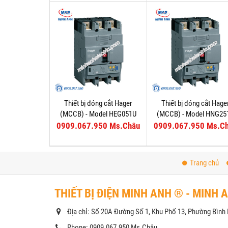
Thiết bị đóng cắt Hager
Thiết bị đóng cắt Hage
(MCCB) - Model HEG051U
(MCCB) - Model HNG25
0909.067.950 Ms.Châu
0909.067.950 Ms.C
Trang chủ
THIẾT BỊ ĐIỆN MINH ANH ® - MINH 
Địa chỉ: Số 20A Đường Số 1, Khu Phố 13, Phường Bìn
Phone: 0909.067.950 Ms.Châu