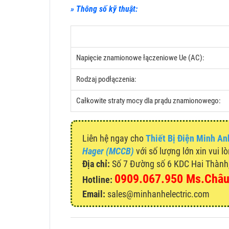
» Thông số kỹ thuật:
Napięcie znamionowe łączeniowe Ue (AC):
Rodzaj podłączenia:
Całkowite straty mocy dla prądu znamionowego:
Liên hệ ngay cho
Thiết Bị Điện Minh An
Hager (MCCB)
với số lượng lớn xin vui l
Địa chỉ:
Số 7 Đường số 6 KDC Hai Thành, 
0909.067.950 Ms.Châ
Hotline:
Email:
sales@minhanhelectric.com