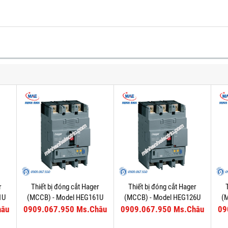
r
Thiết bị đóng cắt Hager
Thiết bị đóng cắt Hager
1U
(MCCB) - Model HEG161U
(MCCB) - Model HEG126U
(
hâu
0909.067.950 Ms.Châu
0909.067.950 Ms.Châu
09