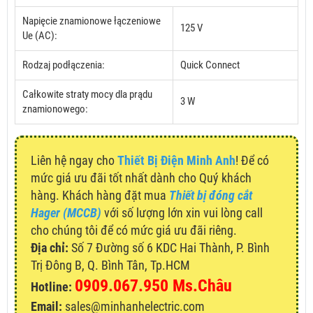
Napięcie znamionowe łączeniowe
125 V
Ue (AC):
Rodzaj podłączenia:
Quick Connect
Całkowite straty mocy dla prądu
3 W
znamionowego:
Liên hệ ngay cho
Thiết Bị Điện Minh Anh
! Để có
mức giá ưu đãi tốt nhất dành cho Quý khách
hàng. Khách hàng đặt mua
Thiết bị đóng cắt
Hager (MCCB)
với số lượng lớn xin vui lòng call
cho chúng tôi để có mức giá ưu đãi riêng.
Địa chỉ:
Số 7 Đường số 6 KDC Hai Thành, P. Bình
Trị Đông B, Q. Bình Tân, Tp.HCM
0909.067.950 Ms.Châu
Hotline:
Email:
sales@minhanhelectric.com