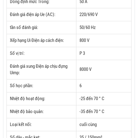
Dòng định mức Trong:
50 A
Đánh giá điện áp Ue (AC):
220/690 V
tần số đánh giá:
50/60 Hz
Xếp hạng Ui Điện áp cách điện:
800 V
Số vị trí:
P 3
Đánh giá xung Điện áp chịu đựng
8000 V
Uimp:
Số học phần:
6
Nhiệt độ hoạt động:
-25 đến 70 ° C
Nhiệt độ bảo quản:
-35 đến 70 ° C
Loại kết nối:
cuối cùng
Số dây - mắc kẹt:
35 / 150mm²