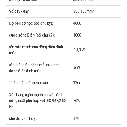
Số dây - dây:
35 / 185mm²
Độ bền cơ học (số chu kỳ):
4000
cuộc sống Điện (số chu kỳ):
1000
tản sức mạnh của dòng điện định
14,9 W
mức:
tổn thất điện năng mỗi cực cho
5 W
dòng điện định mức:
Thắt chặt mô-men xoắn:
12nm
Xếp hạng ngắn mạch chuyển đổi
công suất phù hợp với IEC 947,2 50
76%
Hz:
chế độ kích hoạt:
TM