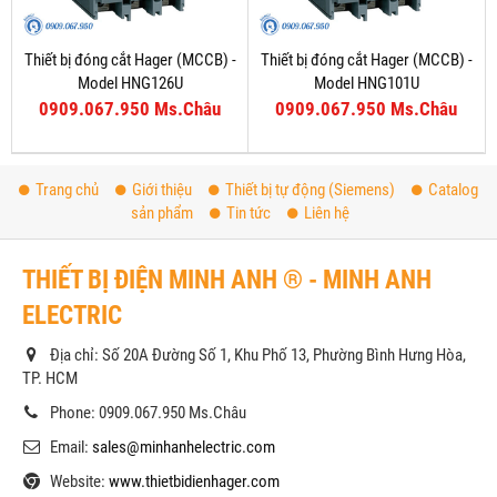
Thiết bị đóng cắt Hager (MCCB) -
Thiết bị đóng cắt Hager (MCCB) -
Model HNG126U
Model HNG101U
0909.067.950 Ms.Châu
0909.067.950 Ms.Châu
Trang chủ
Giới thiệu
Thiết bị tự động (Siemens)
Catalog
sản phẩm
Tin tức
Liên hệ
THIẾT BỊ ĐIỆN MINH ANH ® - MINH ANH
ELECTRIC
Địa chỉ: Số 20A Đường Số 1, Khu Phố 13, Phường Bình Hưng Hòa,
TP. HCM
Phone: 0909.067.950 Ms.Châu
Email:
sales@minhanhelectric.com
Website:
www.thietbidienhager.com