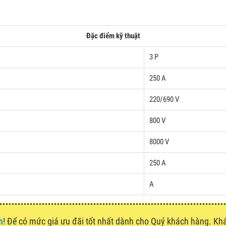
Đặc điểm kỹ thuật
3 P
250 A
220/690 V
800 V
8000 V
250 A
A
h
! Để có mức giá ưu đãi tốt nhất dành cho Quý khách hàng. K