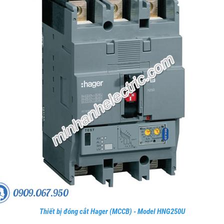
Thiết bị đóng cắt Hager (MCCB) - Model HNG250U