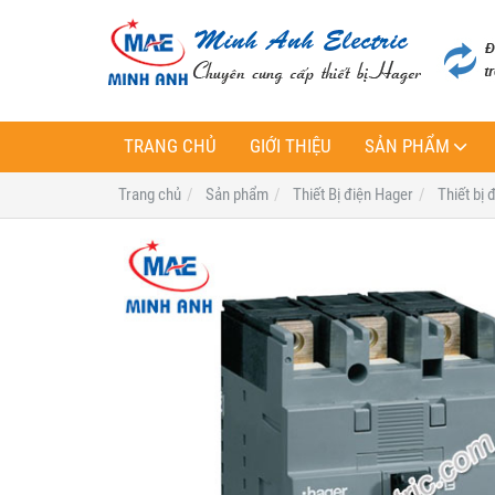
TRANG CHỦ
GIỚI THIỆU
SẢN PHẨM
Trang chủ
Sản phẩm
Thiết Bị điện Hager
Thiết bị