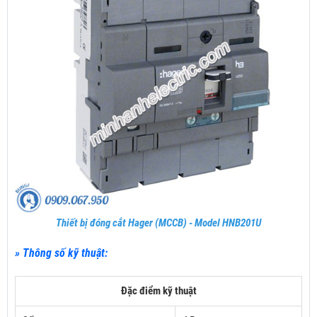
Thiết bị đóng cắt Hager (MCCB) - Model HNB201U
» Thông số kỹ thuật:
Đặc điểm kỹ thuật