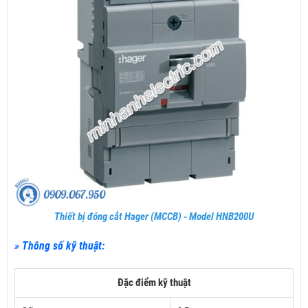
Thiết bị đóng cắt Hager (MCCB) - Model HNB200U
» Thông số kỹ thuật:
Đặc điểm kỹ thuật