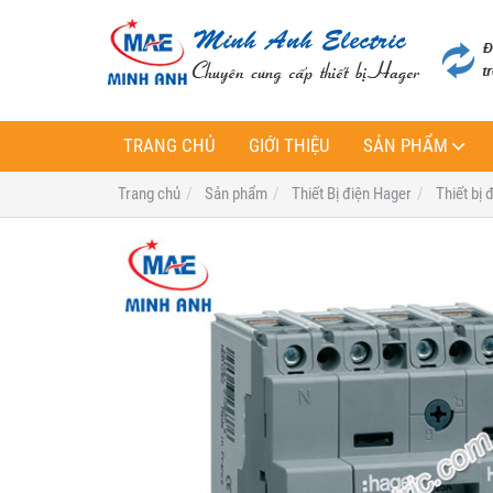
TRANG CHỦ
GIỚI THIỆU
SẢN PHẨM
Trang chủ
Sản phẩm
Thiết Bị điện Hager
Thiết bị