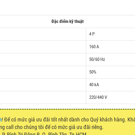
Đặc điểm kỹ thuật
4 P
160 A
50/60 Hz
50%
40 kA
220/440 V
h
! Để có mức giá ưu đãi tốt nhất dành cho Quý khách hàng. K
òng call cho chúng tôi để có mức giá ưu đãi riêng.
P. Bình Trị Đông B, Q. Bình Tân, Tp.HCM