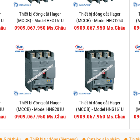
r
Thiết bị đóng cắt Hager
Thiết bị đóng cắt Hager
1U
(MCCB) - Model HEG161U
(MCCB) - Model HEG126U
(
hâu
0909.067.950 Ms.Châu
0909.067.950 Ms.Châu
09
r
Thiết bị đóng cắt Hager
Thiết bị đóng cắt Hager
1U
(MCCB) - Model HNG201U
(MCCB) - Model HNG161U
(
hâu
0909.067.950 Ms.Châu
0909.067.950 Ms.Châu
09
Giới thiệu
Thiết bị tự động (Siemens)
Catalog sản phẩm
Tin tứ