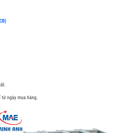
CCB)
ất.
kể từ ngày mua hàng.