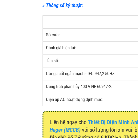
» Thông số kỹ thuật:
Số cực:
Đánh giá hiện tại:
Tần số:
Công suất ngắn mạch - IEC 947,2 50Hz:
Dung tích phân hủy 400 V NF 60947-2:
Điện áp AC hoạt động định mức:
Liên hệ ngay cho
Thiết Bị Điện Minh An
Hager (MCCB)
với số lượng lớn xin vui l
Địa chỉ:
Số 7 Đường số 6 KDC Hai Thành, 