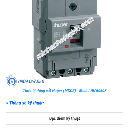
Thiết bị đóng cắt Hager (MCCB) - Model HNA050Z
» Thông số kỹ thuật:
Đặc điểm kỹ thuật