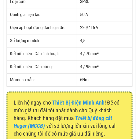
Loại cực:
3P3D
Đánh giá hiện tại:
50 A
Điện áp hoạt động đánh giá Ue:
220/415 V
Số lượng module:
4,5
Kết nối chéo.
Cáp linh hoạt:
4 / 70mm²
Kết nối chéo.
Cáp cứng:
4 / 95mm²
Mômen xoắn:
6Nm
Liên hệ ngay cho
Thiết Bị Điện Minh Anh
! Để có
mức giá ưu đãi tốt nhất dành cho Quý khách
hàng. Khách hàng đặt mua
Thiết bị đóng cắt
Hager (MCCB)
với số lượng lớn xin vui lòng call
cho chúng tôi để có mức giá ưu đãi riêng.