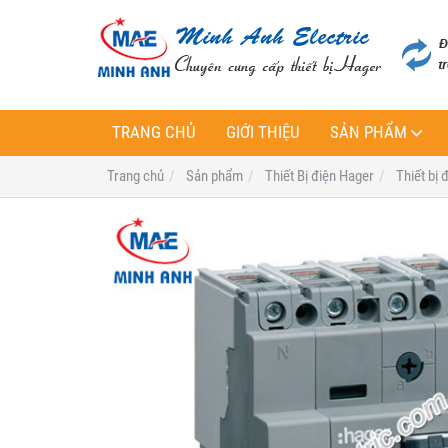
TRANG CHỦ
GIỚI THIỆU
SẢN PHẨM
Trang chủ
Sản phẩm
Thiết Bị điện Hager
Thiết bị