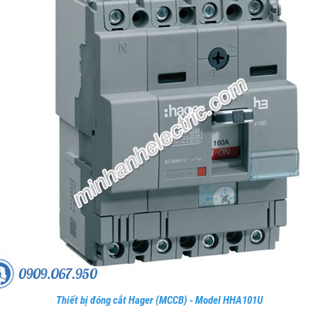
Thiết bị đóng cắt Hager (MCCB) - Model HHA101U