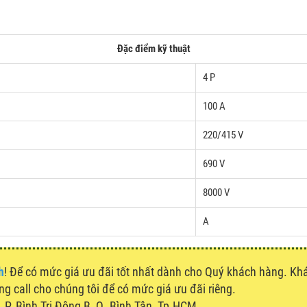
Đặc điểm kỹ thuật
4 P
100 A
220/415 V
690 V
8000 V
A
h
! Để có mức giá ưu đãi tốt nhất dành cho Quý khách hàng. K
òng call cho chúng tôi để có mức giá ưu đãi riêng.
P. Bình Trị Đông B, Q. Bình Tân, Tp.HCM