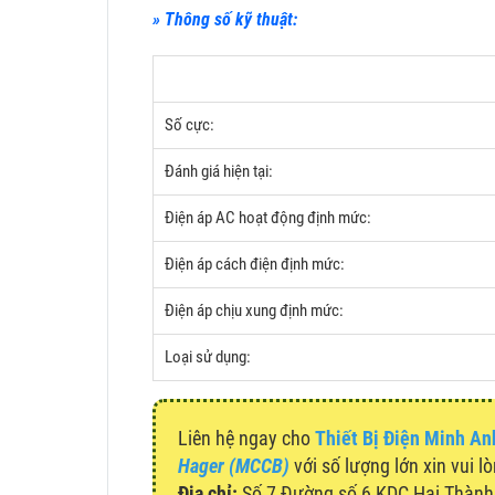
» Thông số kỹ thuật:
Số cực:
Đánh giá hiện tại:
Điện áp AC hoạt động định mức:
Điện áp cách điện định mức:
Điện áp chịu xung định mức:
Loại sử dụng:
Liên hệ ngay cho
Thiết Bị Điện Minh An
Hager (MCCB)
với số lượng lớn xin vui l
Địa chỉ:
Số 7 Đường số 6 KDC Hai Thành, 