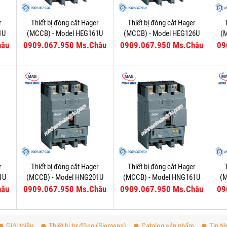
r
Thiết bị đóng cắt Hager
Thiết bị đóng cắt Hager
1U
(MCCB) - Model HEG161U
(MCCB) - Model HEG126U
(
hâu
0909.067.950 Ms.Châu
0909.067.950 Ms.Châu
09
r
Thiết bị đóng cắt Hager
Thiết bị đóng cắt Hager
1U
(MCCB) - Model HNG201U
(MCCB) - Model HNG161U
(
hâu
0909.067.950 Ms.Châu
0909.067.950 Ms.Châu
09
Giới thiệu
Thiết bị tự động (Siemens)
Catalog sản phẩm
Tin tứ