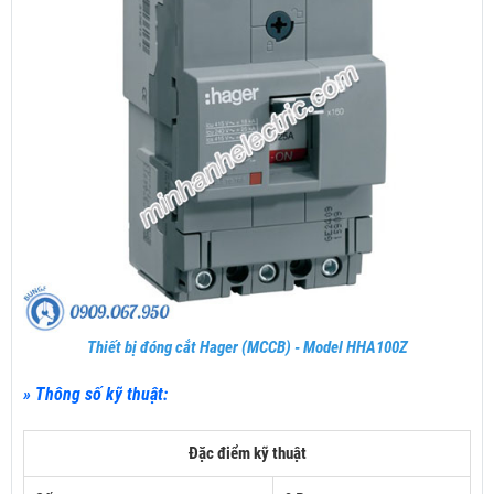
Thiết bị đóng cắt Hager (MCCB) - Model HHA100Z
» Thông số kỹ thuật:
Đặc điểm kỹ thuật