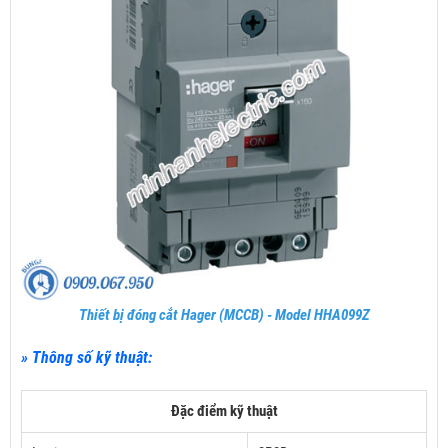
Thiết bị đóng cắt Hager (MCCB) - Model HHA099Z
» Thông số kỹ thuật:
Đặc điểm kỹ thuật