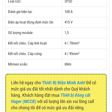
Loại cực:
2P2D
Đánh giá hiện tại:
100 A
Điện áp hoạt động định mức Ue:
415 V
Số lượng module:
1,5
Kết nối chéo.
Cáp linh hoạt:
4 / 70mm²
Kết nối chéo.
Cáp cứng:
4 / 95mm²
Mômen xoắn:
6Nm
Liên hệ ngay cho
Thiết Bị Điện Minh Anh
! Để có
mức giá ưu đãi tốt nhất dành cho Quý khách
hàng. Khách hàng đặt mua
Thiết bị đóng cắt
Hager (MCCB)
với số lượng lớn xin vui lòng call
cho chúng tôi để có mức giá ưu đãi riêng.