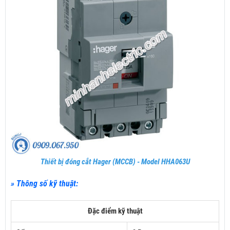
Thiết bị đóng cắt Hager (MCCB) - Model HHA063U
» Thông số kỹ thuật:
Đặc điểm kỹ thuật