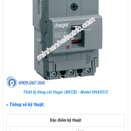
Thiết bị đóng cắt Hager (MCCB) - Model HHA031Z
» Thông số kỹ thuật:
Đặc điểm kỹ thuật