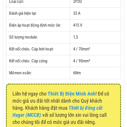
Loại cực:
2P2D
Đánh giá hiện tại:
32 A
Điện áp hoạt động định mức Ue:
415 V
Số lượng module:
1,5
Kết nối chéo.
Cáp linh hoạt:
4 / 70mm²
Kết nối chéo.
Cáp cứng:
4 / 95mm²
Mômen xoắn:
6Nm
Liên hệ ngay cho
Thiết Bị Điện Minh Anh
! Để có
mức giá ưu đãi tốt nhất dành cho Quý khách
hàng. Khách hàng đặt mua
Thiết bị đóng cắt
Hager (MCCB)
với số lượng lớn xin vui lòng call
cho chúng tôi để có mức giá ưu đãi riêng.