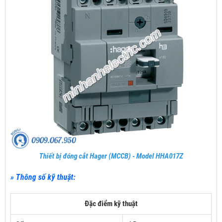
Thiết bị đóng cắt Hager (MCCB) - Model HHA017Z
» Thông số kỹ thuật:
Đặc điểm kỹ thuật