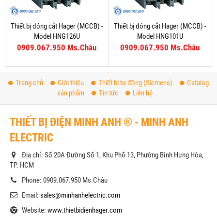
Thiết bị đóng cắt Hager (MCCB) -
Thiết bị đóng cắt Hager (MCCB) -
Model HNG126U
Model HNG101U
0909.067.950 Ms.Châu
0909.067.950 Ms.Châu
Trang chủ
Giới thiệu
Thiết bị tự động (Siemens)
Catalog
sản phẩm
Tin tức
Liên hệ
THIẾT BỊ ĐIỆN MINH ANH ® - MINH ANH
ELECTRIC
Địa chỉ: Số 20A Đường Số 1, Khu Phố 13, Phường Bình Hưng Hòa,
TP. HCM
Phone: 0909.067.950 Ms.Châu
Email:
sales@minhanhelectric.com
Website:
www.thietbidienhager.com