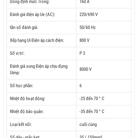
Dòng định mức Trong:
160 A
Đánh giá điện áp Ue (AC):
220/690 V
tần số đánh giá:
50/60 Hz
Xếp hạng Ui Điện áp cách điện:
800 V
Số vị trí:
P 3
Đánh giá xung Điện áp chịu đựng
8000 V
Uimp:
Số học phần:
6
Nhiệt độ hoạt động:
-25 đến 70 ° C
Nhiệt độ bảo quản:
-35 đến 70 ° C
Loại kết nối:
cuối cùng
Số dây - mắc kẹt:
35 / 150mm²