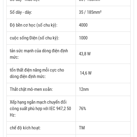
Số dây - dây:
35 / 185mm²
Độ bền cơ học (số chu kỳ):
4000
cuộc sống Điện (số chu kỳ):
1000
tản sức mạnh của dòng điện định
43,8 W
mức:
tổn thất điện năng mỗi cực cho
14,6 W
dòng điện định mức:
Thắt chặt mô-men xoắn:
12nm
Xếp hạng ngắn mạch chuyển đổi
công suất phù hợp với IEC 947,2 50
76%
Hz:
chế độ kích hoạt:
TM