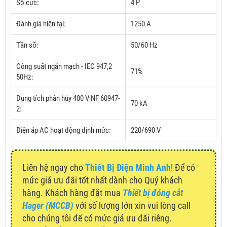
Số cực:
4 P
Đánh giá hiện tại:
1250 A
Tần số:
50/60 Hz
Công suất ngắn mạch - IEC 947,2
71%
50Hz:
Dung tích phân hủy 400 V NF 60947-
70 kA
2:
Điện áp AC hoạt động định mức:
220/690 V
Liên hệ ngay cho
Thiết Bị Điện Minh Anh
! Để có
mức giá ưu đãi tốt nhất dành cho Quý khách
hàng. Khách hàng đặt mua
Thiết bị đóng cắt
Hager (MCCB)
với số lượng lớn xin vui lòng call
cho chúng tôi để có mức giá ưu đãi riêng.